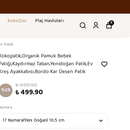
DAVA
KokoZoo
Plaj Havluları
0
n Patik
Kokopatik,Organik Pamuk Bebek
Patiği,Kaydırmaz Taban,Yenidoğan Patik,Ev
Kreş Ayakkabısı,Bordo Kar Desen Patik
₺ 699.90
%
29
₺ 499.90
Numara