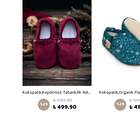
Kokopatik,Organik Pamuk Bebek Patiği,Kaydırmaz Taban,Yenidoğan Patik,Ev Kreş Ayakkabısı,Göçeden Hayvanlar Desen Patik
Kokopatik,Kaydırmaz Tabanlı,İlk Adım Ev Patiği,Organik Pamuk Astarlı,Terletmez,Üşütmez,Bordo Kadife Patik
₺ 699.90
₺ 69
%
29
%
29
₺ 499.90
₺ 4