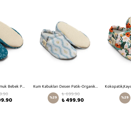
Kokopatik,Organik Pamuk Bebek Patiği,Kaydırmaz Taban,Yenidoğan Patik,Ev Kreş Ayakkabısı,Uzay Desen Patik
Kum Kabukları Desen Patik-Organik Pamuk Bebek Patiği, Kaydırmaz Taban, Yenidoğan Patik
9.90
₺ 699.90
%
29
%
29
99.90
₺ 499.90