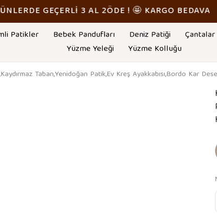
TÜM ÜRÜNLERDE GEÇERLİ 3 AL 2ÖDE ! 🤩 KARGO BE
mli Patikler
Bebek Pandufları
Deniz Patiği
Çantalar
Yüzme Yeleği
Yüzme Kolluğu
,Kaydırmaz Taban,Yenidoğan Patik,Ev Kreş Ayakkabısı,Bordo Kar Dese