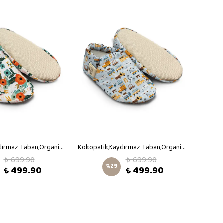
Kokopatik,Kaydırmaz Taban,Organik Pamuk Astarlı Ev Patiği,İlk Adım Ayakkabısı,Nisan Çiçekleri Desenli Patik
Kokopatik,Kaydırmaz Taban,Organik Pamuk Astarlı Ev Patiği,İlk Adım Ayakkabısı,İş Makineleri Desenli Patik
₺ 699.90
₺ 699.90
%
29
₺ 499.90
₺ 499.90