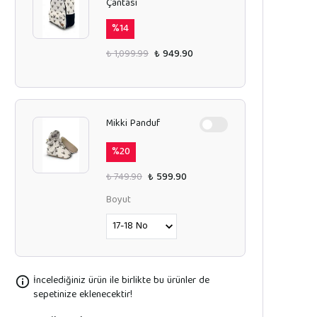
Çantası
%
14
₺ 1,099.99
₺ 949.90
Mikki Panduf
%
20
₺ 749.90
₺ 599.90
Boyut
İncelediğiniz ürün ile birlikte bu ürünler de
sepetinize eklenecektir!