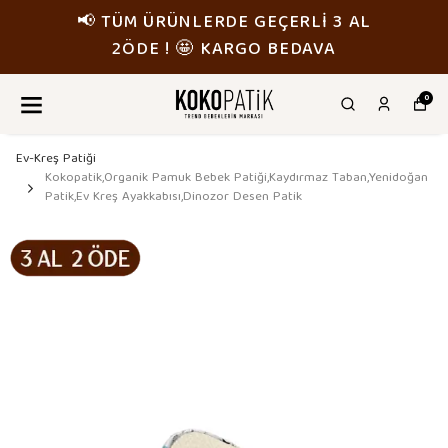
📢 TÜM ÜRÜNLERDE GEÇERLİ 3 AL
2ÖDE ! 🤩 KARGO BEDAVA
0
Ev-Kreş Patiği
Kokopatik,Organik Pamuk Bebek Patiği,Kaydırmaz Taban,Yenidoğan
Patik,Ev Kreş Ayakkabısı,Dinozor Desen Patik