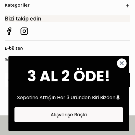
Kategoriler
Bizi takip edin
E-bülten
Bültenimize kaydolun, tüm kampanyalardan anında haberdar olun!
3 AL 2 ÖDE!
Kaydol
Sepetine Attığın Her 3 Üründen Biri Bizden🤩
Alışverişe Başla
©2025 Tüm Hakları Saklıdır - Tekstil Performans Pazarlama Ajansı:
Kokopatik