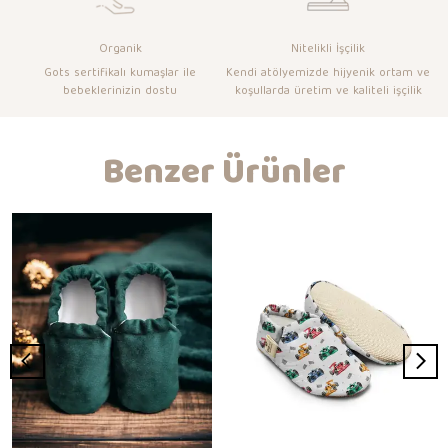
Organik
Nitelikli İşçilik
Gots sertifikalı kumaşlar ile
Kendi atölyemizde hijyenik ortam ve
bebeklerinizin dostu
koşullarda üretim ve kaliteli işçilik
Benzer Ürünler