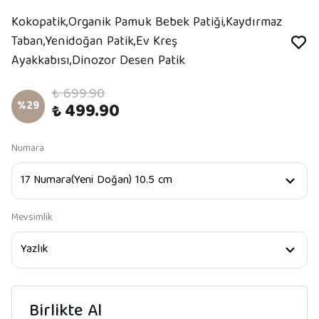
Kokopatik,Organik Pamuk Bebek Patiği,Kaydırmaz
Taban,Yenidoğan Patik,Ev Kreş
Ayakkabısı,Dinozor Desen Patik
₺ 699.90
%
29
₺ 499.90
Numara
Mevsimlik
Birlikte Al