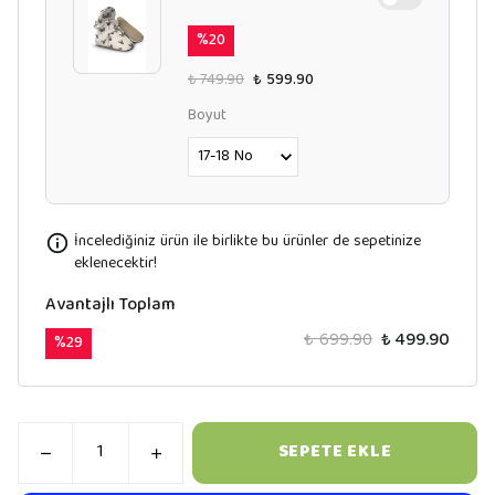
%
20
₺ 749.90
₺ 599.90
Boyut
İncelediğiniz ürün ile birlikte bu ürünler de sepetinize
eklenecektir!
Avantajlı Toplam
₺ 699.90
₺ 499.90
%
29
SEPETE EKLE