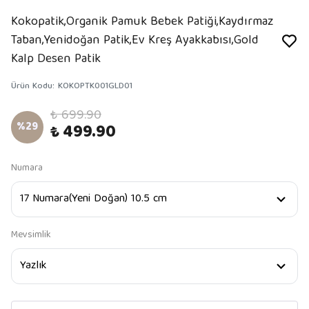
Kokopatik,Organik Pamuk Bebek Patiği,Kaydırmaz
Taban,Yenidoğan Patik,Ev Kreş Ayakkabısı,Gold
Kalp Desen Patik
Ürün Kodu
:
KOKOPTK001GLD01
₺ 699.90
%
29
₺ 499.90
Numara
Mevsimlik