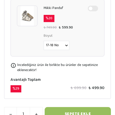
Mikki Panduf
%
20
₺ 749.90
₺ 599.90
Boyut
İncelediğiniz ürün ile birlikte bu ürünler de sepetinize
eklenecektir!
Avantajlı Toplam
₺ 699.90
₺ 499.90
%
29
SEPETE EKLE