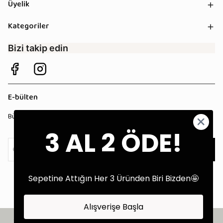
Üyelik
Kategoriler
Bizi takip edin
E-bülten
Bültenimize kaydolun, tüm kampanyalardan anında haberdar olun!
3 AL 2 ÖDE!
Kaydol
Sepetine Attığın Her 3 Üründen Biri Bizden🤩
Alışverişe Başla
©2025 Tüm Hakları Saklıdır - Tekstil Performans Pazarlama Ajansı: