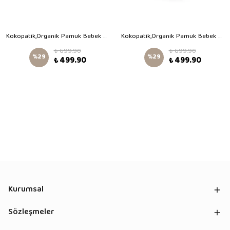
Kokopatik,Organik Pamuk Bebek Patiği,Kaydırmaz Taban,Yenidoğan Patik,Ev Kreş Ayakkabısı,Pembiş Karpuz Desen Patik
Kokopatik,Organik Pamuk Bebek Patiği,Kaydırmaz Taban,Yenidoğan Patik,Ev Kreş Ayakkabısı,Büyük Macera Trafikte Desen Patik
₺ 699.90
₺ 699.90
%
29
%
29
₺ 499.90
₺ 499.90
Kurumsal
Sözleşmeler