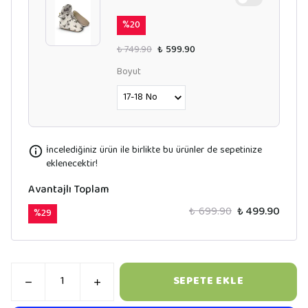
%
20
₺ 749.90
₺ 599.90
Boyut
İncelediğiniz ürün ile birlikte bu ürünler de sepetinize
eklenecektir!
Avantajlı Toplam
₺ 699.90
₺ 499.90
%
29
SEPETE EKLE