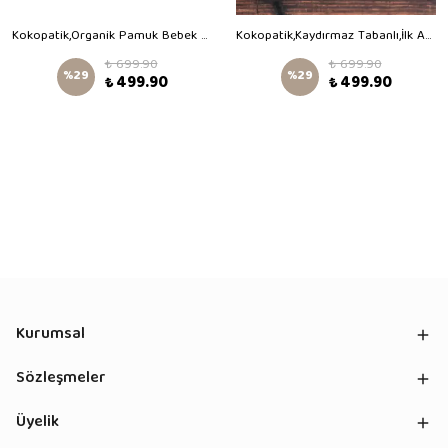
Kokopatik,Organik Pamuk Bebek Patiği,Kaydırmaz Taban,Yenidoğan Patik,Ev Kreş Ayakkabısı,Büyük Macera Trafikte Desen Patik
Kokopatik,Kaydırmaz Tabanlı,İlk Adım Ev Patiği,Organik Pamuk Astarlı,Terletmez,Üşütmez,Gül Kurusu Kadife Patik
₺ 699.90
₺ 699.90
%
29
%
29
₺ 499.90
₺ 499.90
Kurumsal
Sözleşmeler
Üyelik