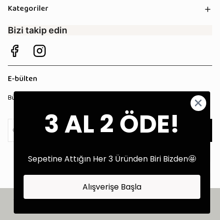
Kategoriler
Bizi takip edin
E-bülten
Bültenimize kaydolun, tüm kampanyalardan anında haberdar olun!
3 AL 2 ÖDE!
Kaydol
Sepetine Attığın Her 3 Üründen Biri Bizden🤩
Alışverişe Başla
©2025 Tüm Hakları Saklıdır - Tekstil Performans Pazarlama Ajansı:
Kokopatik