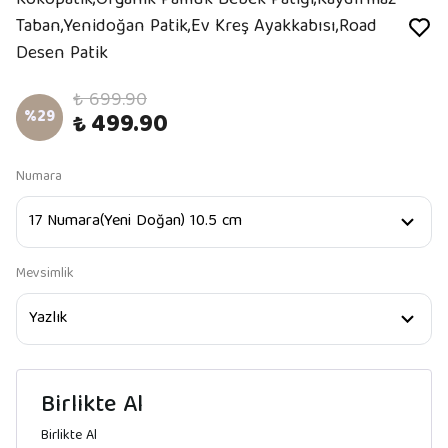
Kokopatik,Organik Pamuk Bebek Patiği,Kaydırmaz
Taban,Yenidoğan Patik,Ev Kreş Ayakkabısı,Road
Desen Patik
₺ 699.90
%
29
₺ 499.90
Numara
Mevsimlik
Birlikte Al
Birlikte Al