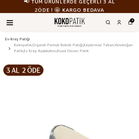
📢 TÜM ÜRÜNLERDE GEÇERLİ 3 AL
2ÖDE ! 🤩 KARGO BEDAVA
0
Ev-Kreş Patiği
Kokopatik,Organik Pamuk Bebek Patiği,Kaydırmaz Taban,Yenidoğan
Patik,Ev Kreş Ayakkabısı,Road Desen Patik