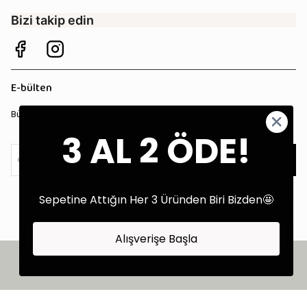
Bizi takip edin
E-bülten
Bültenimize kaydolun, tüm kampanyalardan anında haberdar olun!
3 AL 2 ÖDE!
Kaydol
Sepetine Attığın Her 3 Üründen Biri Bizden🤩
Alışverişe Başla
©2025 Tüm Hakları Saklıdır - Tekstil Performans Pazarlama Ajansı:
Kokopatik