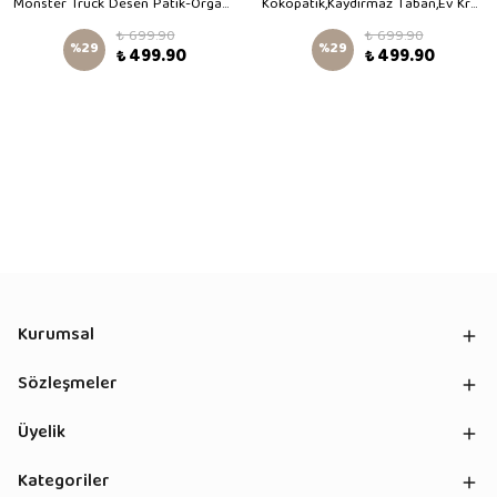
Monster Truck Desen Patik-Organik Pamuk Bebek Patiği, Kaydırmaz Taban, Yenidoğan Patik
Kokopatik,Kaydırmaz Taban,Ev Kreş Patiği,Unisex Bebek Patiği,Pamuklu Yenidoğan Patik,Orman Desenli Patik
₺ 699.90
₺ 699.90
%
29
%
29
₺ 499.90
₺ 499.90
Kurumsal
Sözleşmeler
Üyelik
Kategoriler