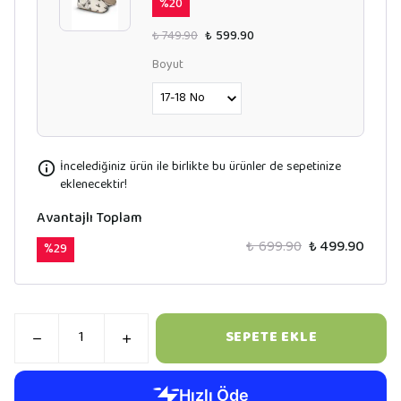
%
20
₺ 749.90
₺ 599.90
Boyut
İncelediğiniz ürün ile birlikte bu ürünler de sepetinize
eklenecektir!
Avantajlı Toplam
₺ 699.90
₺ 499.90
%
29
SEPETE EKLE