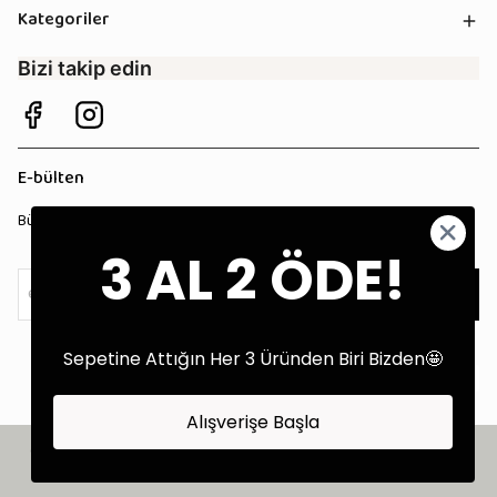
Kategoriler
Bizi takip edin
E-bülten
Bültenimize kaydolun, tüm kampanyalardan anında haberdar olun!
3 AL 2 ÖDE!
Kaydol
Sepetine Attığın Her 3 Üründen Biri Bizden🤩
Alışverişe Başla
©2025 Tüm Hakları Saklıdır - Tekstil Performans Pazarlama Ajansı:
Kokopatik