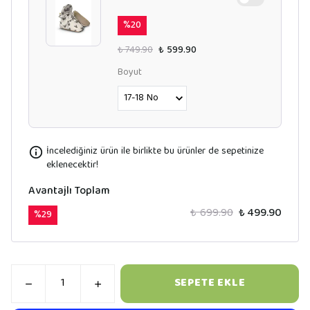
%
20
₺ 749.90
₺ 599.90
Boyut
İncelediğiniz ürün ile birlikte bu ürünler de sepetinize
eklenecektir!
Avantajlı Toplam
₺ 699.90
₺ 499.90
%
29
SEPETE EKLE