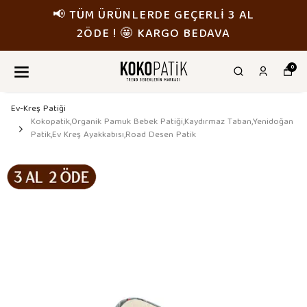
📢 TÜM ÜRÜNLERDE GEÇERLİ 3 AL
2ÖDE ! 🤩 KARGO BEDAVA
0
Ev-Kreş Patiği
Kokopatik,Organik Pamuk Bebek Patiği,Kaydırmaz Taban,Yenidoğan
Patik,Ev Kreş Ayakkabısı,Road Desen Patik