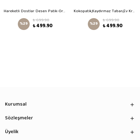
Hareketli Dostlar Desen Patik-Organik Pamuk Bebek Patiği, Kaydırmaz Taban, Yenidoğan Patik
Kokopatik,Kaydırmaz Taban,Ev Kreş Patiği,Unisex Bebek Patiği,Pamuklu Yenidoğan Patik,Rabbit Desenli Patik
₺ 699.90
₺ 699.90
%
29
%
29
₺ 499.90
₺ 499.90
Kurumsal
Sözleşmeler
Üyelik