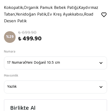
Kokopatik,Organik Pamuk Bebek Patiği,Kaydırmaz
Taban,Yenidoğan Patik,Ev Kreş Ayakkabısı,Road
Desen Patik
₺ 699.90
%
29
₺ 499.90
Numara
Mevsimlik
Birlikte Al