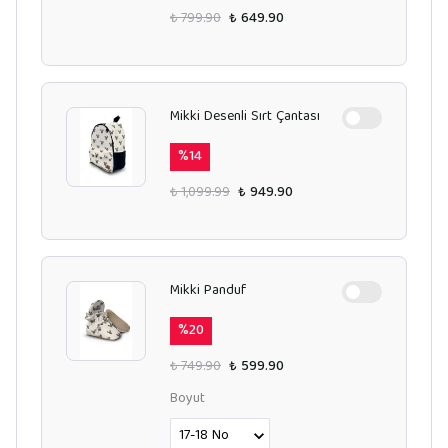
₺ 799.90
₺ 649.90
Mikki Desenli Sırt Çantası
%
14
₺ 1,099.99
₺ 949.90
Mikki Panduf
%
20
₺ 749.90
₺ 599.90
Boyut