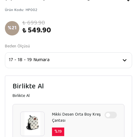
Ürün Kodu
:
HP002
₺ 699.90
%
21
₺ 549.90
Beden Ölçüsü
Birlikte Al
Birlikte Al
Mikki Desen Orta Boy Kreş
Çantası
%
19