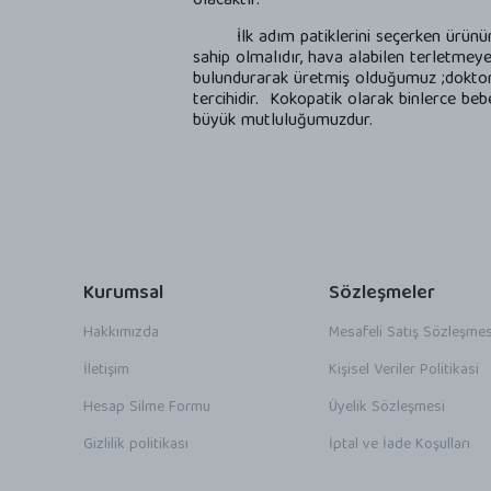
olacaktır.
İlk adım patiklerini seçerken ürünün sa
sahip olmalıdır, hava alabilen terletmeye
bulundurarak üretmiş olduğumuz ;doktor on
tercihidir. Kokopatik olarak binlerce be
büyük mutluluğumuzdur.
Kurumsal
Sözleşmeler
Hakkımızda
Mesafeli Satış Sözleşmes
İletişim
Kişisel Veriler Politikasi
Hesap Silme Formu
Üyelik Sözleşmesi
Gizlilik politikası
İptal ve İade Koşulları