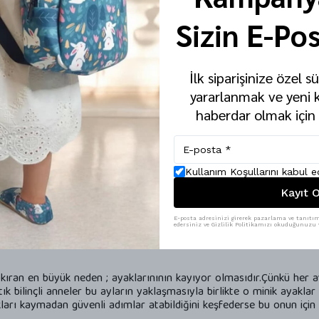
Sizin E-Po
İlk siparişinize özel s
yararlanmak ve yeni
haberdar olmak için
Kullanım Koşullarını kabul 
İlk Adım Ayakkabısı,patiği
Kayıt O
lendiren kısım her gün yeni yeni heyecanları yaşamaktır.İlk gülücü
Bebekler 9 aylık olmalarıyla artık ben de hareketlenmeliyim ve her yeri
E-posta adresinizi girerek pazarlama ve tanıtım 
azırdır. Emekleyerek ya da sürünerek bu hareket isteklerini yerine ge
edersiniz ve Gizlilik Politikamızı okuduğunuzu v
klarını düz tutup ilk adımlarını atmaya başlarlar. 11 aylık ve 1 yaş
n en büyük neden ; ayaklarınının kayıyor olmasıdır.Çünkü her a
tık bilinçli anneler bu ayların yaklaşmasıyla birlikte o minik ayaklar
ları kaymadan güvenli adımlar atabildiğini keşfederse bu onun için