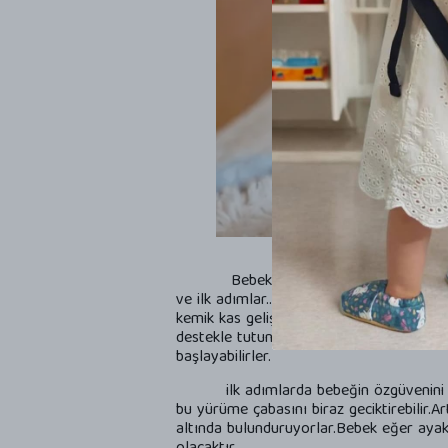
Bebekler büyürken aile fertlerini en eğ
ve ilk adımlar.......daha nice ilkler.... 
kemik kas gelişimi de artık hareket için h
destekle tutuna tutuna artık o minik baca
başlayabilirler.
ilk adımlarda bebeğin özgüvenini kıra
bu yürüme çabasını biraz geciktirebilir.Ar
altında bulunduruyorlar.Bebek eğer ayak