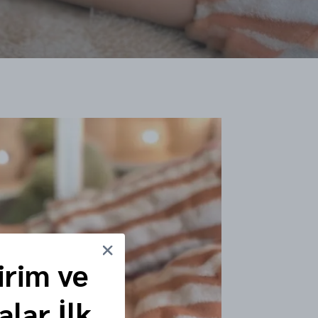
irim ve
lar İlk