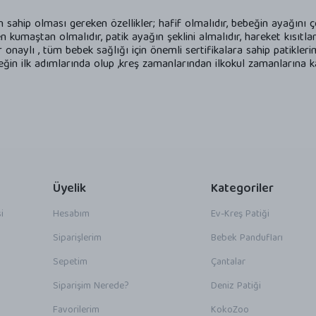
hip olması gereken özellikler; hafif olmalıdır, bebeğin ayağını ç
n kumaştan olmalıdır, patik ayağın şeklini almalıdır, hareket kısıtla
aylı , tüm bebek sağlığı için önemli sertifikalara sahip patiklerimi
beğin ilk adımlarında olup ,kreş zamanlarından ilkokul zamanlarına 
Üyelik
Kategoriler
i
Hesabım
Ev-Kreş Patiği
Siparişlerim
Bebek Pandufları
Sepetim
Çantalar
Siparişim Nerede?
Deniz Patiği
Favorilerim
KokoZoo