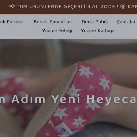
TÜM ÜRÜNLERDE GEÇERLİ 3 AL 2ÖDE ! 🤩 KARGO BE
mli Patikler
Bebek Pandufları
Deniz Patiği
Çantalar
Yüzme Yeleği
Yüzme Kolluğu
m Adım Yeni Heyeca