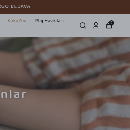
DAVA
KokoZoo
Plaj Havluları
0
nlar