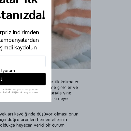
stanızda!
ürpriz indirimden
 kampanyalardan
 şimdi kaydolun
ediyorum
l
k, ilk agu, ilk kıkırdama ,ilk kelimeler
 keşfetmeliyim düşüncesi içine girerler ve
ile ilgili iletişim almayı kabul
tirebilirler.10 aylık olmalarıyla yine
e kabul ettiğinizi onaylarsınız.
 civarı da artık desteksiz yürümeye
yakları kaydığında düşüyor olması onun
 için doğru ürünleri hemen ellerinin
 oldukça heyecan verici bir durum