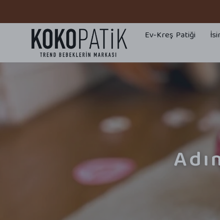
📢 
Ev-Kreş Patiği
İsi
Adı