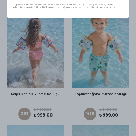
E-posta adresinizi girerek pazarlama ve tanıtım ile ilgili iletişim almayı kabul
edersiniz ve Gizlilik Politikamızı okuduğunuzu ve kabul ettiğinizi onaylarsınız.
Kalpli Kedicik Yüzme Kolluğu
Kaplumbağalar Yüzme Kolluğu
₺ 1,499.00
₺ 1,499.00
%
33
%
33
₺ 999.00
₺ 999.00