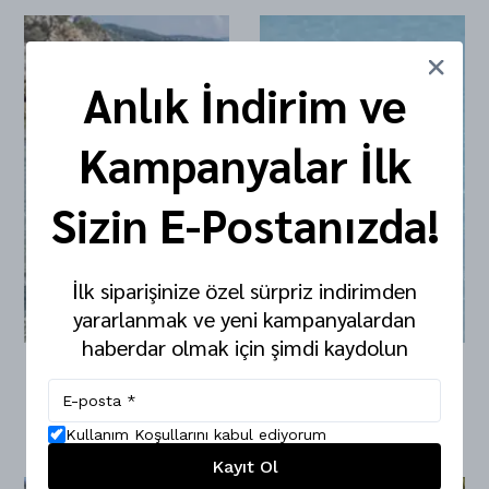
Anlık İndirim ve
Kampanyalar İlk
Sizin E-Postanızda!
İlk siparişinize özel sürpriz indirimden
yararlanmak ve yeni kampanyalardan
haberdar olmak için şimdi kaydolun
Dalga Patileri Yüzme Kolluğu
Patenli Patiler Yüzme Kolluğu
₺ 1,499.00
₺ 1,499.00
%
33
%
33
Kullanım Koşullarını kabul ediyorum
₺ 999.00
₺ 999.00
Kayıt Ol