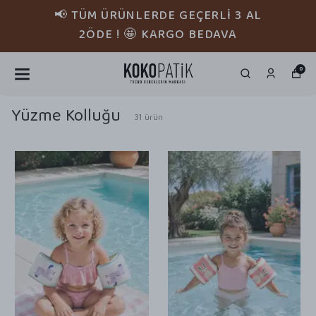
📢 TÜM ÜRÜNLERDE GEÇERLİ 3 AL
2ÖDE ! 🤩 KARGO BEDAVA
0
Yüzme Kolluğu
31
ürün