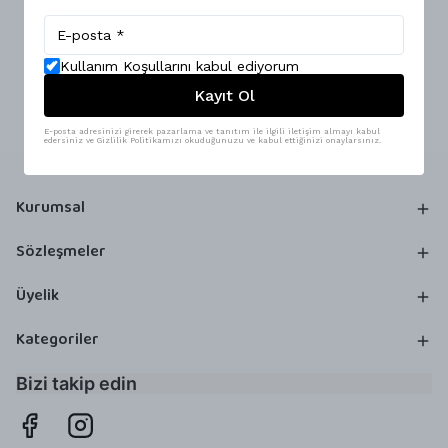
Kullanım Koşullarını kabul ediyorum
Kayıt Ol
E-posta adresinizi girerek pazarlama ve tanıtım ile ilgili iletişim almayı kabul
edersiniz ve Gizlilik Politikamızı okuduğunuzu ve kabul ettiğinizi onaylarsınız.
Kurumsal
Sözleşmeler
Üyelik
Kategoriler
Bizi takip edin