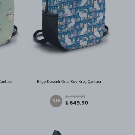
Çantası
Bilge Desenli Orta Boy Kreş Çantası
₺ 799.90
%
19
₺ 649.90