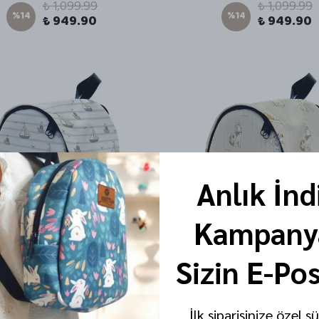
₺ 1,099.99
₺ 1,099.99
%
14
%
14
₺ 949.90
₺ 949.90
Anlık İnd
Kampanya
Sizin E-Po
İlk siparişinize özel s