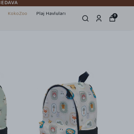
DAVA
KokoZoo
Plaj Havluları
0