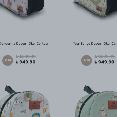
lı Dondurma Desenli Okul Çantası
Yeşil Bahçe Desenli Okul Çan
₺ 1,099.99
₺ 1,099.99
%
14
%
14
₺ 949.90
₺ 949.90