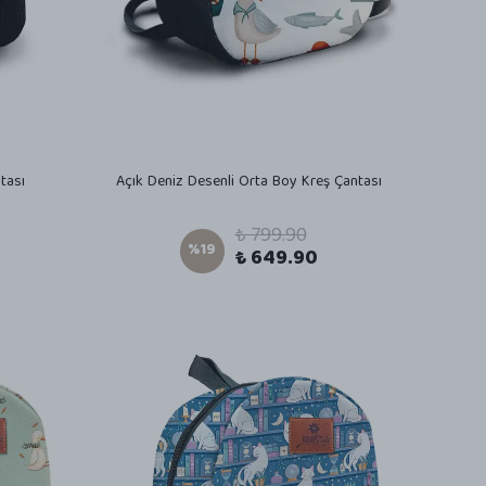
tası
Açık Deniz Desenli Orta Boy Kreş Çantası
₺ 799.90
%
19
₺ 649.90