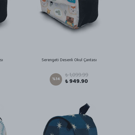
sı
Serengeti Desenli Okul Çantası
₺ 1,099.99
%
14
₺ 949.90