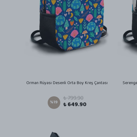
Orman Rüyası Desenli Orta Boy Kreş Çantası
Serenge
₺ 799.90
%
19
₺ 649.90