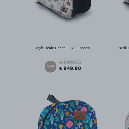
Açık Deniz Desenli Okul Çantası
Işıltı
₺ 1,099.99
%
14
₺ 949.90