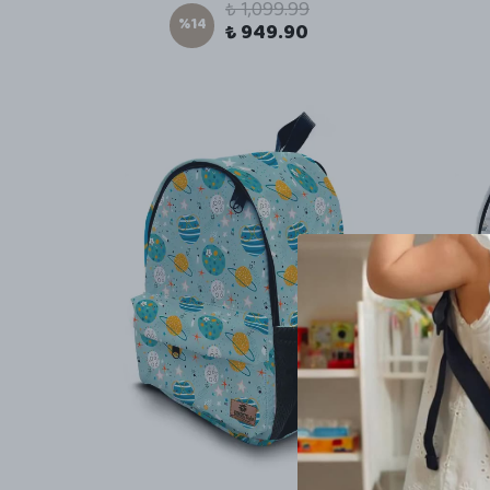
₺ 1,099.99
%
14
₺ 949.90