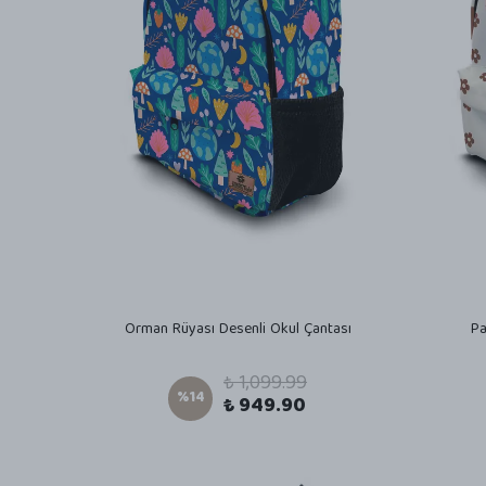
Orman Rüyası Desenli Okul Çantası
Pa
₺ 1,099.99
%
14
₺ 949.90