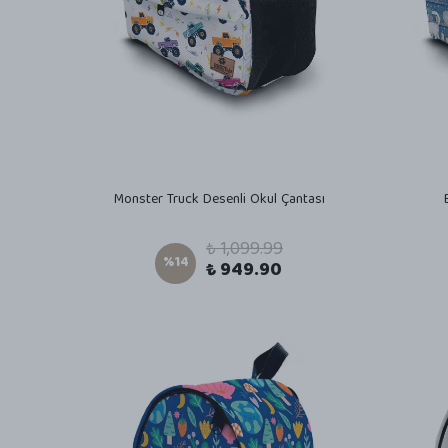
Monster Truck Desenli Okul Çantası
₺ 1,099.99
%
14
₺ 949.90