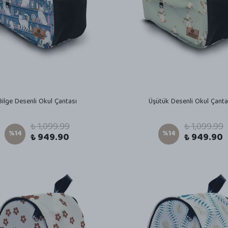
Bilge Desenli Okul Çantası
Üşütük Desenli Okul Çanta
₺ 1,099.99
₺ 1,099.99
%
14
%
14
₺ 949.90
₺ 949.90