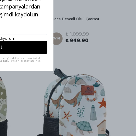
 kampanyalardan
 şimdi kaydolun
antası
Atlı Karınca Desenli Okul Çantası
₺ 1,099.99
%
14
ediyorum
₺ 949.90
l
ile ilgili iletişim almayı kabul
e kabul ettiğinizi onaylarsınız.