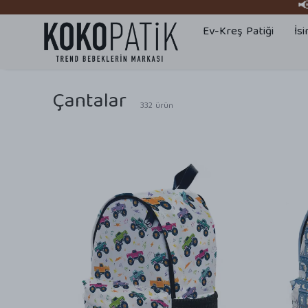
📢 
Ev-Kreş Patiği
İsi
Çantalar
332
ürün