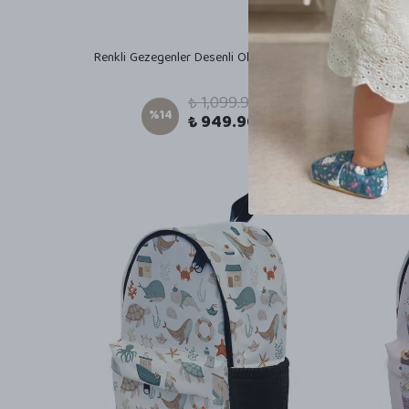
Renkli Gezegenler Desenli Okul Çantası
S
₺ 1,099.99
%
14
₺ 949.90