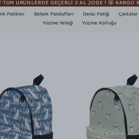
TÜM ÜRÜNLERDE GEÇERLİ 3 AL 2ÖDE ! 🤩 KARGO BE
mli Patikler
Bebek Pandufları
Deniz Patiği
Çantalar
Yüzme Yeleği
Yüzme Kolluğu