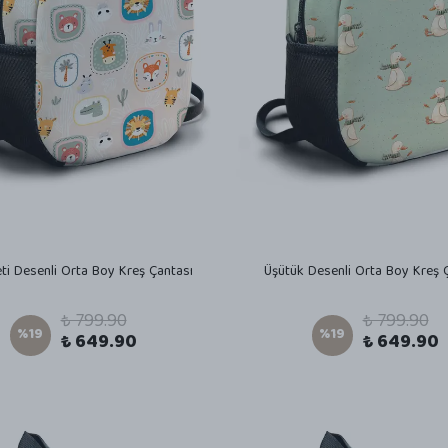
ti Desenli Orta Boy Kreş Çantası
Üşütük Desenli Orta Boy Kreş 
₺ 799.90
₺ 799.90
%
19
%
19
₺ 649.90
₺ 649.90