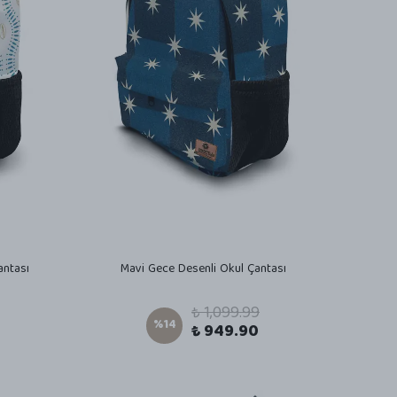
antası
Mavi Gece Desenli Okul Çantası
₺ 1,099.99
%
14
₺ 949.90