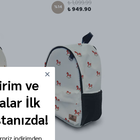
₺ 1,099.99
%
14
₺ 949.90
irim ve
lar İlk
stanızda!
ürpriz indirimden