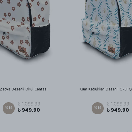
patya Desenli Okul Çantası
Kum Kabukları Desenli Okul Ç
₺ 1,099.99
₺ 1,099.99
%
14
%
14
₺ 949.90
₺ 949.90