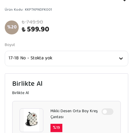
Ürün Kodu
:
KKPTKPNDFK001
₺ 749.90
%
20
₺ 599.90
Boyut
Birlikte Al
Birlikte Al
Mikki Desen Orta Boy Kreş
Çantası
%
19