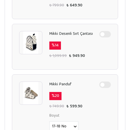
₺ 799.90
₺ 649.90
Mikki Desenli Sırt Çantası
%
14
₺ 1,099.99
₺ 949.90
Mikki Panduf
%
20
₺ 749.90
₺ 599.90
Boyut