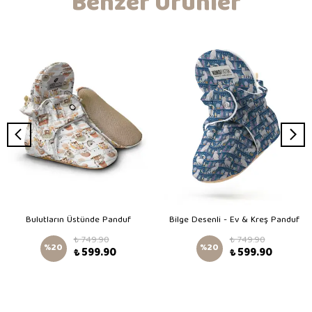
Benzer Ürünler
Bulutların Üstünde Panduf
Bilge Desenli - Ev & Kreş Panduf
₺ 749.90
₺ 749.90
%
20
%
20
₺ 599.90
₺ 599.90