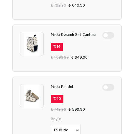
₺ 799.90
₺ 649.90
Mikki Desenli Sırt Çantası
%
14
₺ 1,099.99
₺ 949.90
Mikki Panduf
%
20
₺ 749.90
₺ 599.90
Boyut