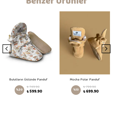
Benzer Ürünler
Bulutların Üstünde Panduf
Mocha Polar Panduf
₺ 749.90
₺ 799.90
%
20
%
13
₺ 599.90
₺ 699.90