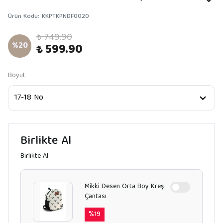
Ürün Kodu
:
KKPTKPNDF0020
₺ 749.90
%
20
₺ 599.90
Boyut
Birlikte Al
Birlikte Al
Mikki Desen Orta Boy Kreş
Çantası
%
19