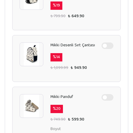
%
19
₺ 799.90
₺ 649.90
Mikki Desenli Sırt Çantası
%
14
₺ 1,099.99
₺ 949.90
Mikki Panduf
%
20
₺ 749.90
₺ 599.90
Boyut