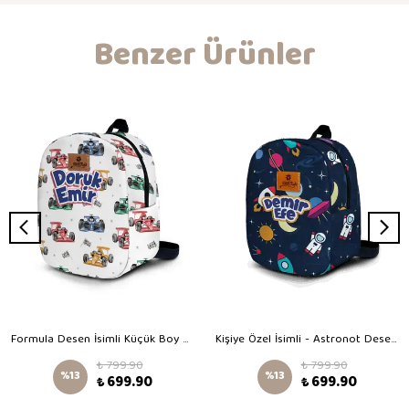
Benzer Ürünler
Formula Desen İsimli Küçük Boy Kreş Çantası
Kişiye Özel İsimli - Astronot Desenli Küçük Boy Kreş Çantası
₺ 799.90
₺ 799.90
%
13
%
13
₺ 699.90
₺ 699.90