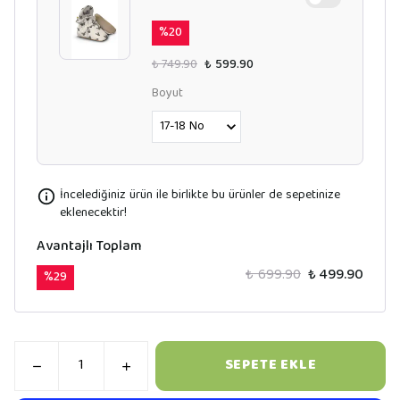
%
20
₺ 749.90
₺ 599.90
Boyut
İncelediğiniz ürün ile birlikte bu ürünler de sepetinize
eklenecektir!
Avantajlı Toplam
₺ 699.90
₺ 499.90
%
29
SEPETE EKLE