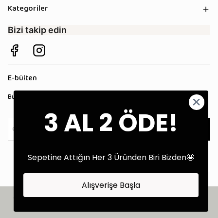
Kategoriler
Bizi takip edin
E-bülten
Bültenimize kaydolun, tüm kampanyalardan anında haberdar olun!
3 AL 2 ÖDE!
Kaydol
Sepetine Attığın Her 3 Üründen Biri Bizden🤩
Alışverişe Başla
©2025 Tüm Hakları Saklıdır - Tekstil Performans Pazarlama Ajansı:
Kokopatik