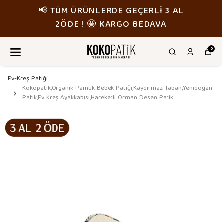
📢 TÜM ÜRÜNLERDE GEÇERLİ 3 AL
2ÖDE ! 🤩 KARGO BEDAVA
0
Ev-Kreş Patiği
Kokopatik,Organik Pamuk Bebek Patiği,Kaydırmaz Taban,Yenidoğan
Patik,Ev Kreş Ayakkabısı,Hareketli Orman Desen Patik