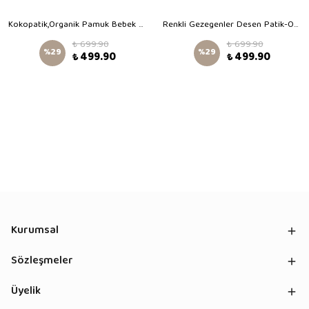
Kokopatik,Organik Pamuk Bebek Patiği,Kaydırmaz Taban,Yenidoğan Patik,Ev Kreş Ayakkabısı,Alfabe Desen Patik
Renkli Gezegenler Desen Patik-Organik Pamuk Bebek Patiği, Kaydırmaz Taban, Yenidoğan Patik
₺ 699.90
₺ 699.90
%
29
%
29
₺ 499.90
₺ 499.90
Kurumsal
Sözleşmeler
Üyelik