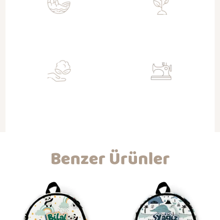
Sürdürülebilir
Toksit Değil
Doğa dostu geri kazanımlı kumaşlar
Su bazlı sertifikalı boyalar ile baskı
ile üretim
Organik
Nitelikli İşçilik
Gots sertifikalı kumaşlar ile
Kendi atölyemizde hijyenik ortam ve
bebeklerinizin dostu
koşullarda üretim ve kaliteli işçilik
Benzer Ürünler