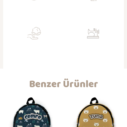
Sürdürülebilir
Toksit Değil
Doğa dostu geri kazanımlı kumaşlar
Su bazlı sertifikalı boyalar ile baskı
ile üretim
Organik
Nitelikli İşçilik
Gots sertifikalı kumaşlar ile
Kendi atölyemizde hijyenik ortam ve
bebeklerinizin dostu
koşullarda üretim ve kaliteli işçilik
Benzer Ürünler