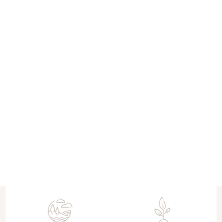
TÜM ALIŞVERİŞLERDE ÜCRETSİZ KARGO
Ürün Açıklaması
Devamını Göster
Yorumlar
Yorum Yap
Bu ürün için henüz yorum yapılmamış.