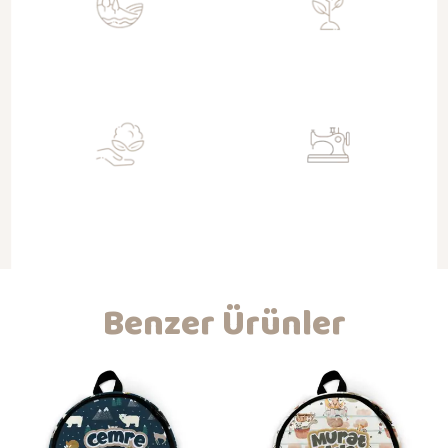
Sürdürülebilir
Toksit Değil
Doğa dostu geri kazanımlı kumaşlar
Su bazlı sertifikalı boyalar ile baskı
ile üretim
Organik
Nitelikli İşçilik
Gots sertifikalı kumaşlar ile
Kendi atölyemizde hijyenik ortam ve
bebeklerinizin dostu
koşullarda üretim ve kaliteli işçilik
Benzer Ürünler