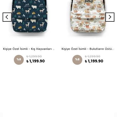
Kişiye Özel İsimli - Kış Hayvanları Desenli Okul Çantası
Kişiye Özel İsimli - Bulutların Üstünde Desenli Okul Çantası
₺ 1,299.90
₺ 1,299.90
%
8
%
8
₺ 1,199.90
₺ 1,199.90