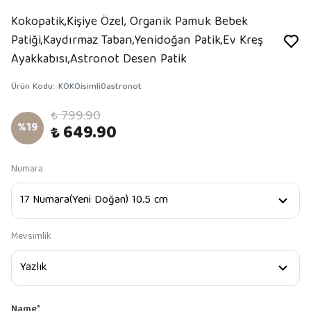
Kokopatik,Kişiye Özel, Organik Pamuk Bebek
Patiği,Kaydırmaz Taban,Yenidoğan Patik,Ev Kreş
Ayakkabısı,Astronot Desen Patik
Ürün Kodu
:
KOKOisimli0astronot
₺ 799.90
%
19
₺ 649.90
Numara
Mevsimlik
Name
*