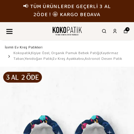
📢 TÜM ÜRÜNLERDE GEÇERLİ 3 AL
2ÖDE ! 🤩 KARGO BEDAVA
0
İsimli Ev Kreş Patikleri
Kokopatik,Kişiye Özel, Organik Pamuk Bebek Patiği,Kaydırmaz
Taban,Yenidoğan Patik,Ev Kreş Ayakkabısı,Astronot Desen Patik