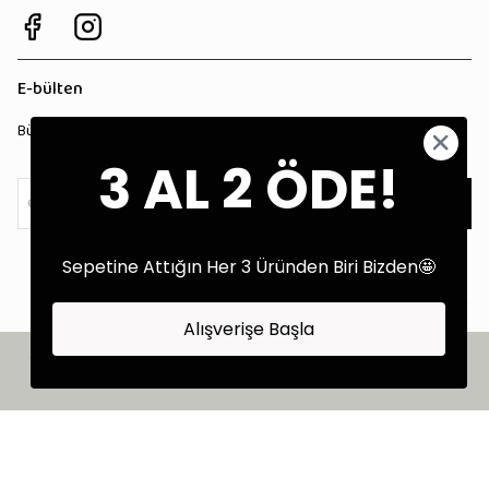
E-bülten
Bültenimize kaydolun, tüm kampanyalardan anında haberdar olun!
3 AL 2 ÖDE!
Kaydol
Sepetine Attığın Her 3 Üründen Biri Bizden🤩
Alışverişe Başla
©2025 Tüm Hakları Saklıdır - Tekstil Performans Pazarlama Ajansı:
Kokopatik