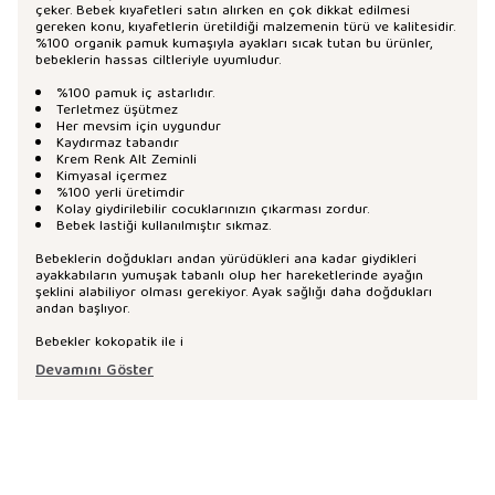
çeker. Bebek kıyafetleri satın alırken en çok dikkat edilmesi
gereken konu, kıyafetlerin üretildiği malzemenin türü ve kalitesidir.
%100 organik pamuk kumaşıyla ayakları sıcak tutan bu ürünler,
bebeklerin hassas ciltleriyle uyumludur.
%100 pamuk iç astarlıdır.
Terletmez üşütmez
Her mevsim için uygundur
Kaydırmaz tabandır
Krem Renk Alt Zeminli
Kimyasal içermez
%100 yerli üretimdir
Kolay giydirilebilir cocuklarınızın çıkarması zordur.
Bebek lastiği kullanılmıştır sıkmaz.
Bebeklerin doğdukları andan yürüdükleri ana kadar giydikleri
ayakkabıların yumuşak tabanlı olup her hareketlerinde ayağın
şeklini alabiliyor olması gerekiyor. Ayak sağlığı daha doğdukları
andan başlıyor.
Bebekler kokopatik ile i
Devamını Göster