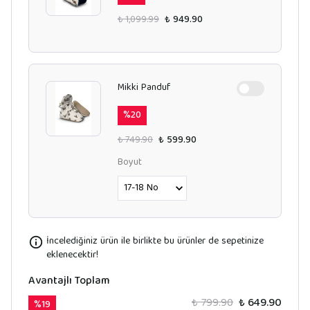
₺ 1,099.99
₺ 949.90
Mikki Panduf
%
20
₺ 749.90
₺ 599.90
Boyut
İncelediğiniz ürün ile birlikte bu ürünler de sepetinize
eklenecektir!
Avantajlı Toplam
₺ 799.90
₺ 649.90
%
19