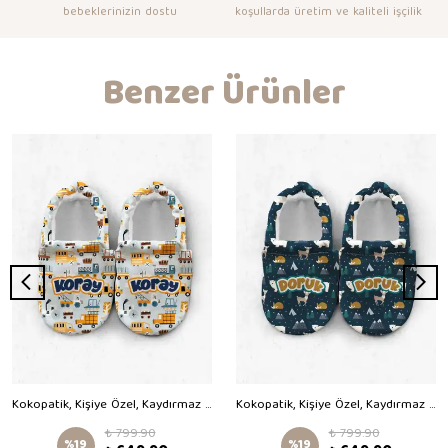
bebeklerinizin dostu
koşullarda üretim ve kaliteli işçilik
Benzer Ürünler
Kokopatik, Kişiye Özel, Kaydırmaz Taban,Organik Pamuk Astarlı Ev Patiği,İlk Adım Ayakkabısı,İş Makineleri Desenli Patik
Kokopatik, Kişiye Özel, Kaydırmaz Taban,Organik Pamuk Astarlı Ev Patiği,İlk Adım Ayakkabısı,Kış Hayvanları Desenli Patik
₺ 799.90
₺ 799.90
%
19
%
19