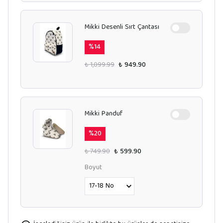
Mikki Desenli Sırt Çantası
%
14
₺ 1,099.99
₺ 949.90
Mikki Panduf
%
20
₺ 749.90
₺ 599.90
Boyut