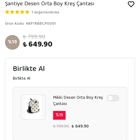
Şantiye Desen Orta Boy Kreş Çantası
1 değerlendirme
Ürün Kodu
:
KKPTKBBCP0001
₺ 799.90
%
19
₺ 649.90
Birlikte Al
Birlikte Al
Mikki Desen Orta Boy Kreş
Çantası
%
19
₺ 799.90
₺ 649.90