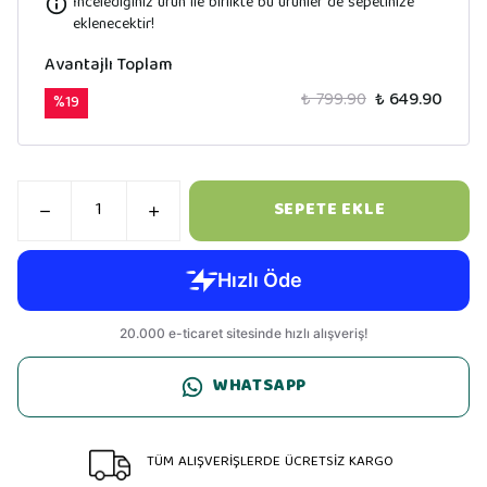
İncelediğiniz ürün ile birlikte bu ürünler de sepetinize
eklenecektir!
Avantajlı Toplam
₺ 799.90
₺ 649.90
%
19
SEPETE EKLE
WHATSAPP
TÜM ALIŞVERİŞLERDE ÜCRETSİZ KARGO