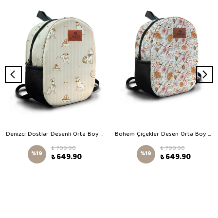
Denizci Dostlar Desenli Orta Boy Kreş Çantası
Bohem Çiçekler Desen Orta Boy Kreş Çantası
₺ 799.90
₺ 799.90
%
19
%
19
₺ 649.90
₺ 649.90