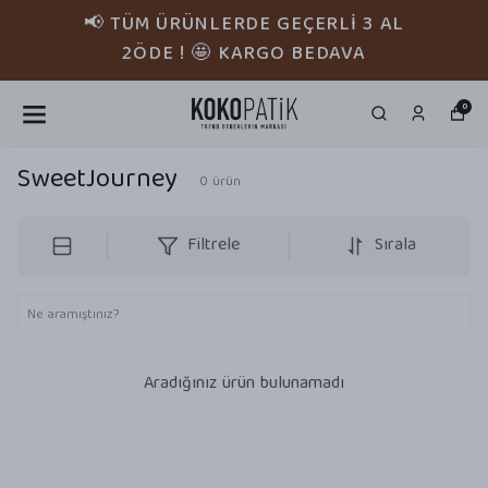
📢 TÜM ÜRÜNLERDE GEÇERLİ 3 AL
2ÖDE ! 🤩 KARGO BEDAVA
0
SweetJourney
0
ürün
Filtrele
Sırala
Aradığınız ürün bulunamadı