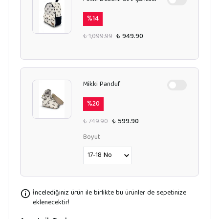
%
14
₺ 1,099.99
₺ 949.90
Mikki Panduf
%
20
₺ 749.90
₺ 599.90
Boyut
İncelediğiniz ürün ile birlikte bu ürünler de sepetinize
eklenecektir!