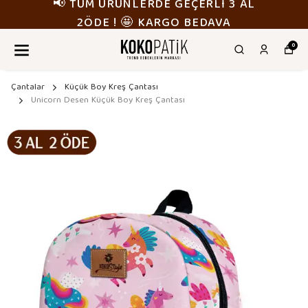
📢 TÜM ÜRÜNLERDE GEÇERLİ 3 AL
2ÖDE ! 🤩 KARGO BEDAVA
0
Çantalar
Küçük Boy Kreş Çantası
Unicorn Desen Küçük Boy Kreş Çantası