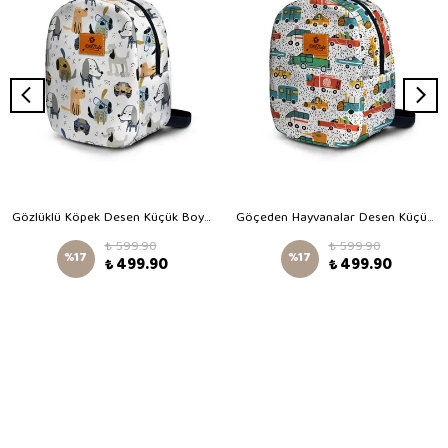
Gözlüklü Köpek Desen Küçük Boy Kreş Çantası
Göçeden Hayvanalar Desen Küçük Boy Kreş Çantası
₺ 599.90
₺ 599.90
%
17
%
17
₺ 499.90
₺ 499.90