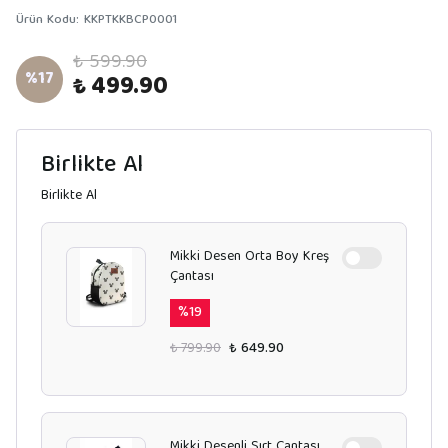
Ürün Kodu
:
KKPTKKBCP0001
₺ 599.90
%
17
₺ 499.90
Birlikte Al
Birlikte Al
Mikki Desen Orta Boy Kreş
Çantası
%
19
₺ 799.90
₺ 649.90
Mikki Desenli Sırt Çantası