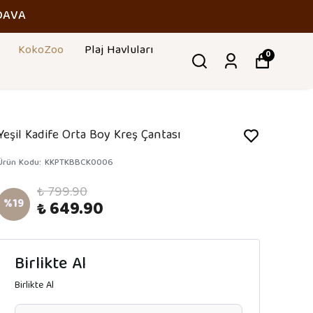
DAVA
KokoZoo
Plaj Havluları
0
Yeşil Kadife Orta Boy Kreş Çantası
Ürün Kodu
:
KKPTKBBCK0006
₺ 799.90
%
19
₺ 649.90
Birlikte Al
Birlikte Al