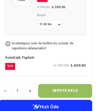
₺ 749.90
₺ 599.90
Boyut
İncelediğiniz ürün ile birlikte bu ürünler de
sepetinize eklenecektir!
Avantajlı Toplam
₺ 799.90
₺ 649.90
%
19
SEPETE EKLE