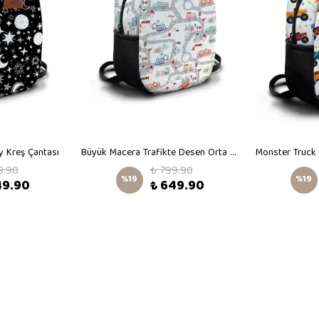
 Kreş Çantası
Büyük Macera Trafikte Desen Orta Boy Kreş Çantası
9.90
₺ 799.90
%
19
%
19
49.90
₺ 649.90