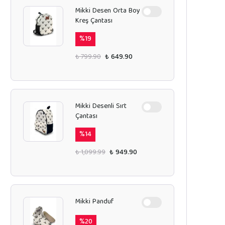
Mikki Desen Orta Boy
Kreş Çantası
%
19
₺ 799.90
₺ 649.90
Mikki Desenli Sırt
Çantası
%
14
₺ 1,099.99
₺ 949.90
Mikki Panduf
%
20