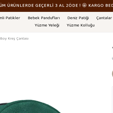
TÜM ÜRÜNLERDE GEÇERLİ 3 AL 2ÖDE ! 🤩 KARGO BE
mli Patikler
Bebek Pandufları
Deniz Patiği
Çantalar
Yüzme Yeleği
Yüzme Kolluğu
 Boy Kreş Çantası