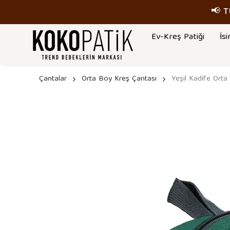
📢 
Ev-Kreş Patiği
İsi
Çantalar
Orta Boy Kreş Çantası
Yeşil Kadife Orta