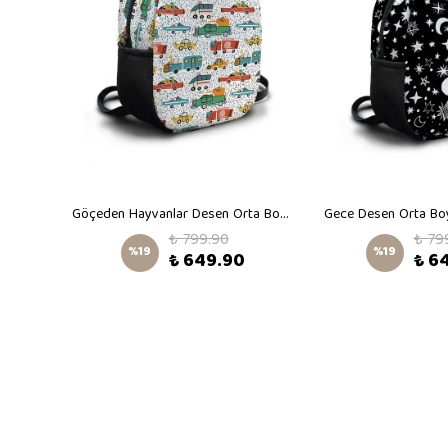
Bulutların Üstünde Desen Orta Boy Kreş Çantası
Göçeden Hayvanlar Desen Orta Boy Kreş Çantası
Gece Desen Orta Boy
₺ 799.90
₺ 79
%
19
%
19
₺ 649.90
₺ 6