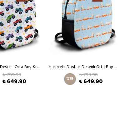
Monster Truck Desenli Orta Boy Kreş Çantası
Hareketli Dostlar Desenli Orta Boy Kreş Çantası
Kum Kab
₺ 799.90
₺ 799.90
%
19
₺ 649.90
₺ 649.90