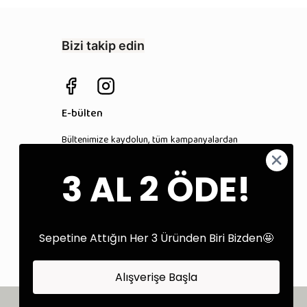
Bizi takip edin
E-bülten
Bültenimize kaydolun, tüm kampanyalardan
anında haberdar olun!
3 AL 2 ÖDE!
Kaydol
Sepetine Attığın Her 3 Üründen Biri Bizden🤩
Alışverişe Başla