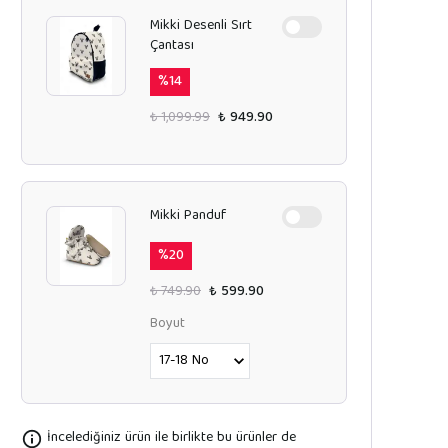
Mikki Desenli Sırt
Çantası
%
14
₺ 1,099.99
₺ 949.90
Mikki Panduf
%
20
₺ 749.90
₺ 599.90
Boyut
İncelediğiniz ürün ile birlikte bu ürünler de