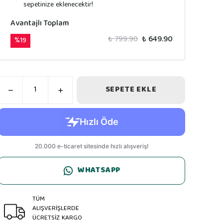
sepetinize eklenecektir!
Avantajlı Toplam
₺ 799.90
₺ 649.90
%
19
SEPETE EKLE
WHATSAPP
TÜM
ALIŞVERİŞLERDE
ÜCRETSİZ KARGO