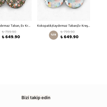
Kokopatik, Kaydırmaz Taban, Ev Kreş Patiği, Unisex Bebek Patiği, Pamuklu Yenidoğan Patik, Çiçekli Tavşan Desenli Patik
Kokopatik,Kaydırmaz Taban,Ev Kreş Patiği,Unisex Bebek Patiği,Pamuklu Yenidoğan Patik,Rengarenk Desenli Patik
₺ 799.90
₺ 799.90
%
19
₺ 649.90
₺ 649.90
Bizi takip edin