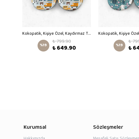
Kokopatik, Kişiye Özel, Kaydırmaz Taban,Organik Pamuk Astarlı Ev Patiği,İlk Adım Ayakkabısı,Küçük Prenses Desenli Patik
Kokopatik, Kişiye Özel, Kaydırmaz Taban,Organik Pamuk Astarlı Ev Patiği,İlk Adım Ayakkabısı,İş Makineleri Desenli Patik
₺ 799.90
₺ 79
%
19
%
19
₺ 649.90
₺ 6
Kurumsal
Sözleşmeler
Hakkımızda
Mesafeli Satış Sözleşmes