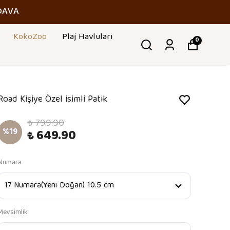
DAVA
KokoZoo
Plaj Havluları
0
Road Kişiye Özel isimli Patik
₺ 799.90
%
19
₺ 649.90
Numara
Mevsimlik