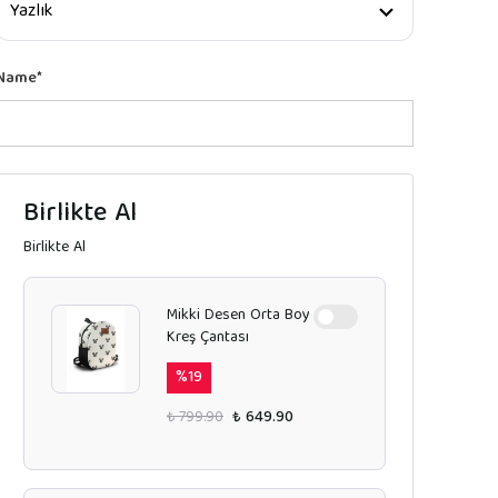
Name
*
Birlikte Al
Birlikte Al
Mikki Desen Orta Boy
Kreş Çantası
%
19
₺ 799.90
₺ 649.90