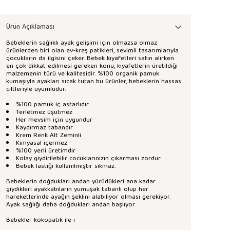
Ürün Açıklaması
Bebeklerin sağlıklı ayak gelişimi için olmazsa olmaz
ürünlerden biri olan ev-kreş patikleri, sevimli tasarımlarıyla
çocukların da ilgisini çeker. Bebek kıyafetleri satın alırken
en çok dikkat edilmesi gereken konu, kıyafetlerin üretildiği
malzemenin türü ve kalitesidir. %100 organik pamuk
kumaşıyla ayakları sıcak tutan bu ürünler, bebeklerin hassas
ciltleriyle uyumludur.
%100 pamuk iç astarlıdır.
Terletmez üşütmez
Her mevsim için uygundur
Kaydırmaz tabandır
Krem Renk Alt Zeminli
Kimyasal içermez
%100 yerli üretimdir
Kolay giydirilebilir cocuklarınızın çıkarması zordur.
Bebek lastiği kullanılmıştır sıkmaz.
Bebeklerin doğdukları andan yürüdükleri ana kadar
giydikleri ayakkabıların yumuşak tabanlı olup her
hareketlerinde ayağın şeklini alabiliyor olması gerekiyor.
Ayak sağlığı daha doğdukları andan başlıyor.
Bebekler kokopatik ile i