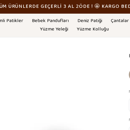
TÜM ÜRÜNLERDE GEÇERLİ 3 AL 2ÖDE ! 🤩 KARGO BE
mli Patikler
Bebek Pandufları
Deniz Patiği
Çantalar
Yüzme Yeleği
Yüzme Kolluğu