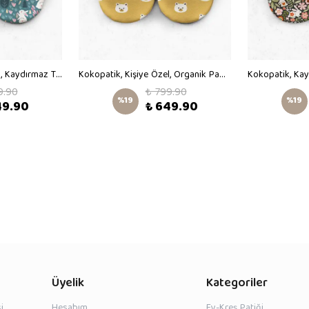
Kokopatik, Kişiye Özel, Kaydırmaz Taban,Ev Kreş Patiği,Unisex Bebek Patiği,Pamuklu Yenidoğan Patik,Rabbit Desenli Patik
Kokopatik, Kişiye Özel, Organik Pamuk Bebek Patiği, Kaydırmaz Taban, Yenidoğan Patik, Ev Kreş Ayakkabısı, Ayıcık Desen Patik
9.90
₺ 799.90
%
19
%
19
49.90
₺ 649.90
Üyelik
Kategoriler
i
Hesabım
Ev-Kreş Patiği