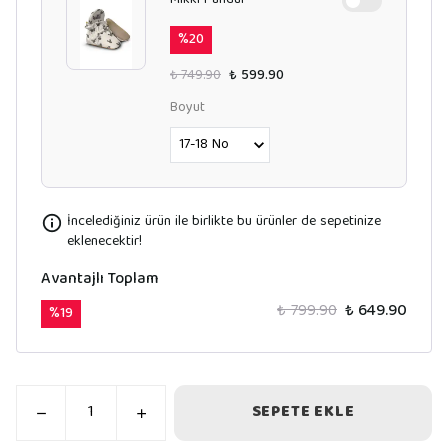
Mikki Panduf
%
20
₺ 749.90
₺ 599.90
Boyut
İncelediğiniz ürün ile birlikte bu ürünler de sepetinize
eklenecektir!
Avantajlı Toplam
₺ 799.90
₺ 649.90
%
19
SEPETE EKLE