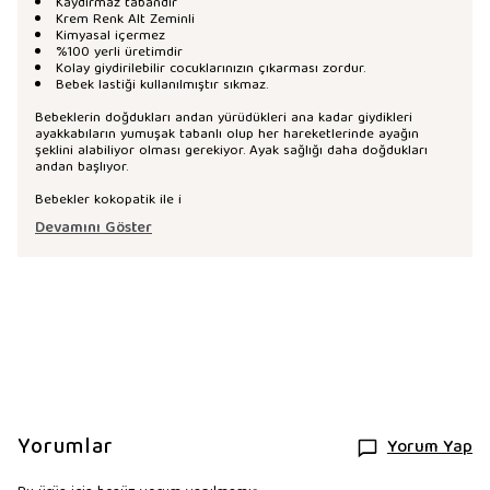
Kaydırmaz tabandır
Krem Renk Alt Zeminli
Kimyasal içermez
%100 yerli üretimdir
Kolay giydirilebilir cocuklarınızın çıkarması zordur.
Bebek lastiği kullanılmıştır sıkmaz.
Bebeklerin doğdukları andan yürüdükleri ana kadar giydikleri
ayakkabıların yumuşak tabanlı olup her hareketlerinde ayağın
şeklini alabiliyor olması gerekiyor. Ayak sağlığı daha doğdukları
andan başlıyor.
Bebekler kokopatik ile i
Devamını Göster
Yorumlar
Yorum Yap