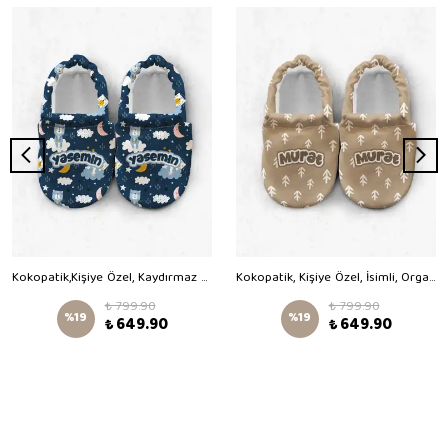
Kokopatik,Kişiye Özel, Kaydırmaz Taban,Organik Pamuk Astarlı Ev Patiği,İlk Adım Ayakkabısı,İyi Geceler Desenli Patik
Kokopatik, Kişiye Özel, İsimli, Organik Pamuk Bebek Patiği,Kaydırmaz Taban,Yenidoğan Patik,Ev Kreş Ayakkabısı,Kahvemsi Ok Desen Patik
₺ 799.90
₺ 799.90
%
19
%
19
₺ 649.90
₺ 649.90