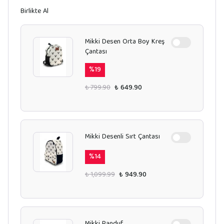
Birlikte Al
Mikki Desen Orta Boy Kreş
Çantası
%
19
₺ 799.90
₺ 649.90
Mikki Desenli Sırt Çantası
%
14
₺ 1,099.99
₺ 949.90