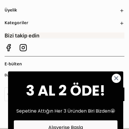
Üyelik
Kategoriler
Bizi takip edin
E-bülten
Bültenimize kaydolun, tüm kampanyalardan anında haberdar olun!
3 AL 2 ÖDE!
Kaydol
Sepetine Attığın Her 3 Üründen Biri Bizden🤩
Alışverişe Başla