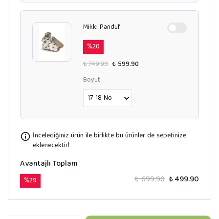
Mikki Panduf
%
20
₺ 749.90
₺ 599.90
Boyut
İncelediğiniz ürün ile birlikte bu ürünler de sepetinize
eklenecektir!
Avantajlı Toplam
₺ 699.90
₺ 499.90
%
29