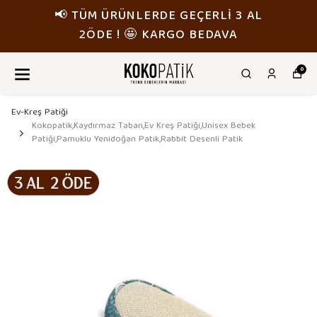
RLİ 3 AL
📢 TÜM ÜRÜNLERDE GEÇE
DAVA
2ÖDE ! 🤩 KARGO BE
0
Ev-Kreş Patiği
Kokopatik,Kaydırmaz Taban,Ev Kreş Patiği,Unisex Bebek
Patiği,Pamuklu Yenidoğan Patik,Rabbit Desenli Patik