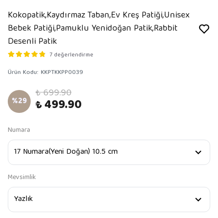
Kokopatik,Kaydırmaz Taban,Ev Kreş Patiği,Unisex
Bebek Patiği,Pamuklu Yenidoğan Patik,Rabbit
Desenli Patik
7 değerlendirme
Ürün Kodu
:
KKPTKKPP0039
₺ 699.90
%
29
₺ 499.90
Numara
Mevsimlik