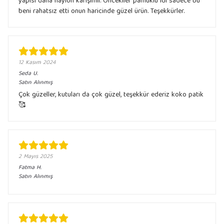
yapısı daha naylon karışımlı. Öncekiler pamuklu idi sadece bu
beni rahatsız etti onun haricinde güzel ürün. Teşekkürler.
12 Kasım 2024
Seda
U.
Satın Alınmış
Çok güzeller, kutuları da çok güzel, teşekkür ederiz koko patik
🥰
2 Mayıs 2025
Fatma
H.
Satın Alınmış