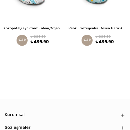
Kokopatik,Kaydırmaz Taban,Organik Pamuk Astarlı Ev Patiği,İlk Adım Ayakkabısı,Ütopya Desenli Patik
Renkli Gezegenler Desen Patik-Organik Pamuk Bebek Patiği, Kaydırmaz Taban, Yenidoğan Patik
₺ 699.90
₺ 699.90
%
29
%
29
₺ 499.90
₺ 499.90
Kurumsal
Sözleşmeler