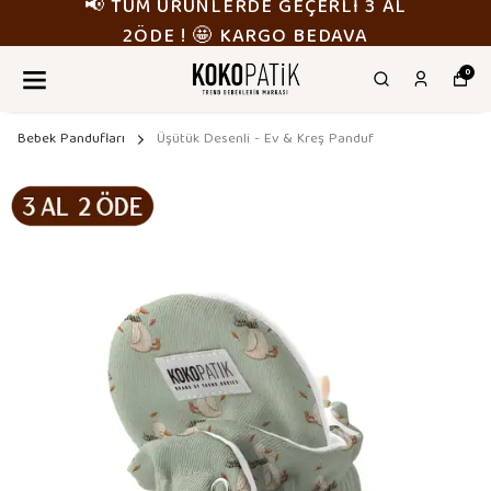
📢 TÜM ÜRÜNLERDE GEÇERLİ 3 AL
2ÖDE ! 🤩 KARGO BEDAVA
0
Bebek Pandufları
Üşütük Desenli - Ev & Kreş Panduf