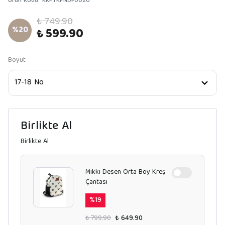
Ürün Kodu
:
KKPTKPNDF0020
₺ 749.90
%
20
₺ 599.90
Boyut
Birlikte Al
Birlikte Al
Mikki Desen Orta Boy Kreş
Çantası
%
19
₺ 799.90
₺ 649.90