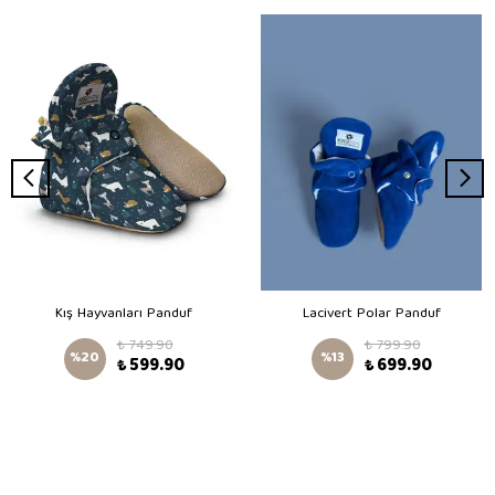
Kış Hayvanları Panduf
Lacivert Polar Panduf
₺ 749.90
₺ 799.90
%
20
%
13
₺ 599.90
₺ 699.90