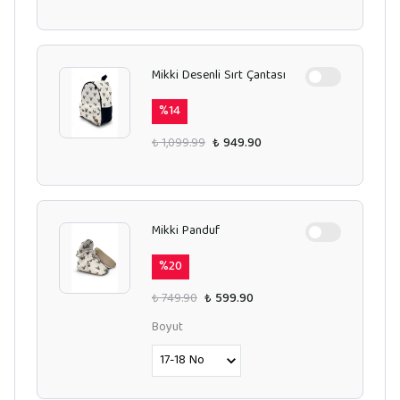
Mikki Desenli Sırt Çantası
%
14
₺ 1,099.99
₺ 949.90
Mikki Panduf
%
20
₺ 749.90
₺ 599.90
Boyut