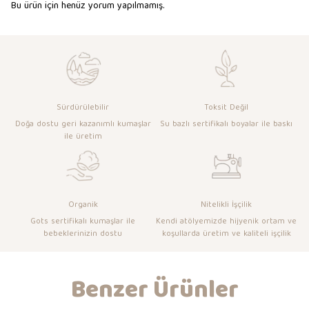
Bu ürün için henüz yorum yapılmamış.
Sürdürülebilir
Toksit Değil
Doğa dostu geri kazanımlı kumaşlar
Su bazlı sertifikalı boyalar ile baskı
ile üretim
Organik
Nitelikli İşçilik
Gots sertifikalı kumaşlar ile
Kendi atölyemizde hijyenik ortam ve
bebeklerinizin dostu
koşullarda üretim ve kaliteli işçilik
Benzer Ürünler