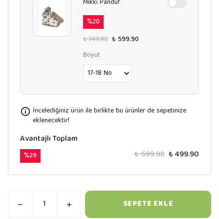
Mikki Panduf
%
20
₺ 749.90
₺ 599.90
Boyut
İncelediğiniz ürün ile birlikte bu ürünler de sepetinize
eklenecektir!
Avantajlı Toplam
₺ 699.90
₺ 499.90
%
29
SEPETE EKLE