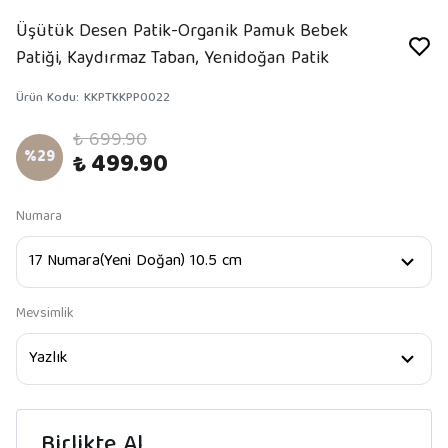
Üşütük Desen Patik-Organik Pamuk Bebek
Patiği, Kaydırmaz Taban, Yenidoğan Patik
Ürün Kodu
:
KKPTKKPP0022
₺ 699.90
%
29
₺ 499.90
Numara
Mevsimlik
Birlikte Al