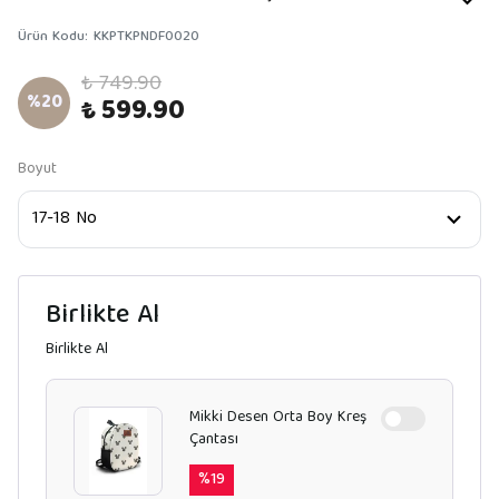
Ürün Kodu
:
KKPTKPNDF0020
₺ 749.90
%
20
₺ 599.90
Boyut
Birlikte Al
Birlikte Al
Mikki Desen Orta Boy Kreş
Çantası
%
19