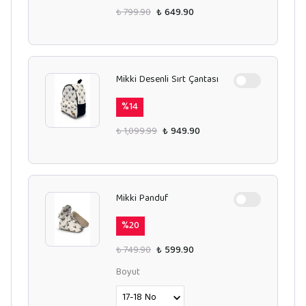
₺ 799.90
₺ 649.90
Mikki Desenli Sırt Çantası
%
14
₺ 1,099.99
₺ 949.90
Mikki Panduf
%
20
₺ 749.90
₺ 599.90
Boyut