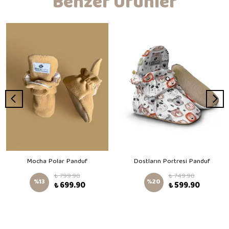
Benzer Ürünler
Mocha Polar Panduf
Dostların Portresi Panduf
₺ 799.90
₺ 749.90
%
13
%
20
₺ 699.90
₺ 599.90