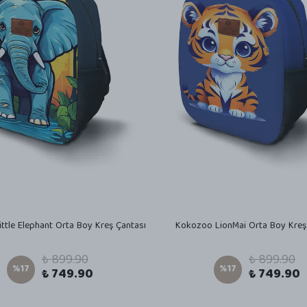
ttle Elephant Orta Boy Kreş Çantası
Kokozoo LionMai Orta Boy Kreş
₺ 899.90
₺ 899.90
%
17
%
17
₺ 749.90
₺ 749.90