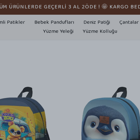
TÜM ÜRÜNLERDE GEÇERLİ 3 AL 2ÖDE ! 🤩 KARGO BE
mli Patikler
Bebek Pandufları
Deniz Patiği
Çantalar
Yüzme Yeleği
Yüzme Kolluğu