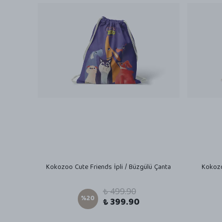
Kokozoo Cute Friends İpli / Büzgülü Çanta
Kokozo
₺ 499.90
%
20
₺ 399.90