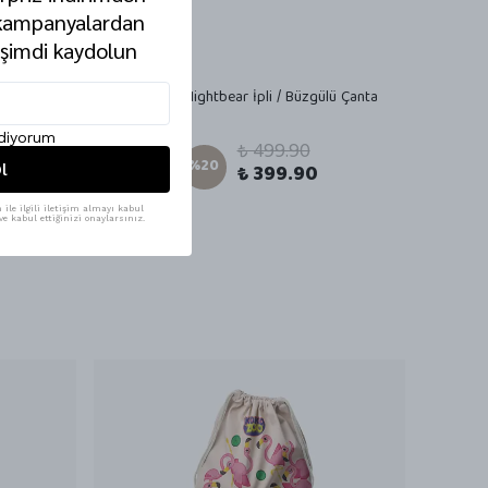
 kampanyalardan
 şimdi kaydolun
ü Çanta
Kokozoo Nightbear İpli / Büzgülü Çanta
ediyorum
irme
₺ 499.90
%
20
l
₺ 399.90
ile ilgili iletişim almayı kabul
e kabul ettiğinizi onaylarsınız.