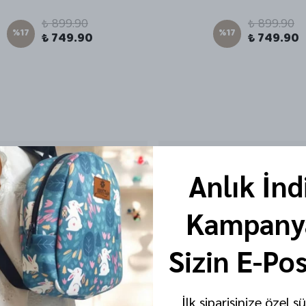
₺ 899.90
₺ 899.90
%
17
%
17
₺ 749.90
₺ 749.90
Anlık İnd
Kampanya
Sizin E-Po
İlk siparişinize özel s