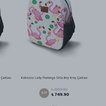
 Çantası
Kokozoo Lady Flamingo Orta Boy Kreş Çantası
₺ 899.90
%
17
₺ 749.90