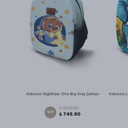
Kokozoo Nightbear Orta Boy Kreş Çantası
Kokozoo Li
₺ 899.90
%
17
₺ 749.90