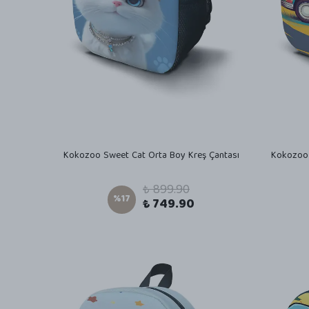
Kokozoo Sweet Cat Orta Boy Kreş Çantası
Kokozoo 
₺ 899.90
%
17
₺ 749.90