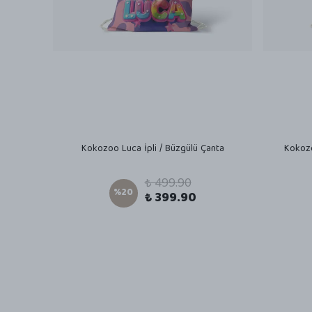
Kokozoo Luca İpli / Büzgülü Çanta
Kokozo
₺ 499.90
%
20
₺ 399.90