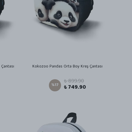
 Çantası
Kokozoo Pandas Orta Boy Kreş Çantası
₺ 899.90
%
17
₺ 749.90