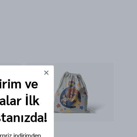
irim ve
lar İlk
stanızda!
ürpriz indirimden