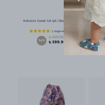
Kokozoo Sweet Cat İpli / Büzgülü Çanta
Kokozoo
2 değerlendirme
₺ 499.90
%
20
₺ 399.90