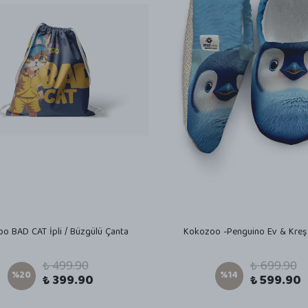
o BAD CAT İpli / Büzgülü Çanta
Kokozoo -Penguino Ev & Kreş 
₺ 499.90
₺ 699.90
%
20
%
14
₺ 399.90
₺ 599.90