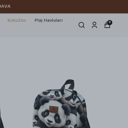
DAVA
KokoZoo
Plaj Havluları
0