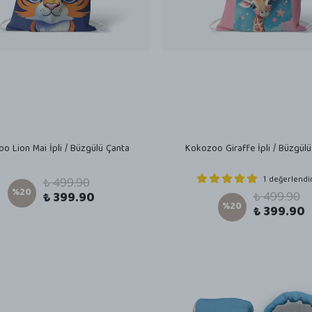
o Lion Mai İpli / Büzgülü Çanta
Kokozoo Giraffe İpli / Büzgülü
1 değerlend
₺ 499.90
%
20
₺ 499.90
₺ 399.90
%
20
₺ 399.90