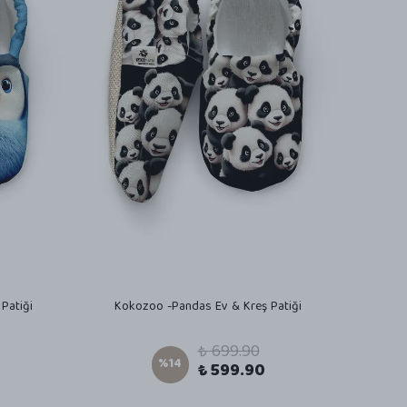
Patiği
Kokozoo -Pandas Ev & Kreş Patiği
₺ 699.90
%
14
₺ 599.90