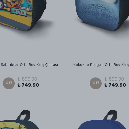
Safaribear Orta Boy Kreş Çantası
Kokozoo Penguin Orta Boy Kreş
₺ 899.90
₺ 899.90
%
17
%
17
₺ 749.90
₺ 749.90