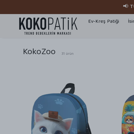
📢 
Ev-Kreş Patiği
İsi
KokoZoo
31
ürün