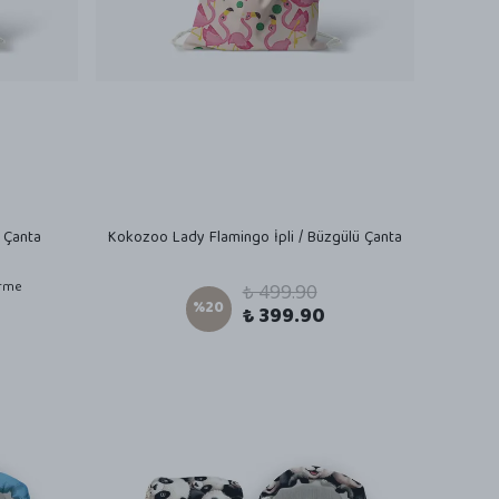
 Çanta
Kokozoo Lady Flamingo İpli / Büzgülü Çanta
irme
₺ 499.90
%
20
₺ 399.90