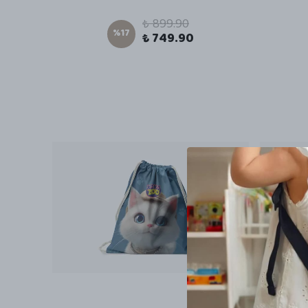
₺ 899.90
%
17
₺ 749.90