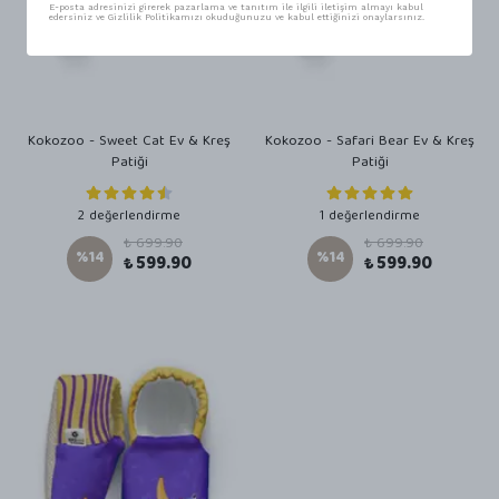
E-posta adresinizi girerek pazarlama ve tanıtım ile ilgili iletişim almayı kabul
edersiniz ve Gizlilik Politikamızı okuduğunuzu ve kabul ettiğinizi onaylarsınız.
Kokozoo - Sweet Cat Ev & Kreş
Kokozoo - Safari Bear Ev & Kreş
Patiği
Patiği
2 değerlendirme
1 değerlendirme
₺ 699.90
₺ 699.90
%
14
%
14
₺ 599.90
₺ 599.90