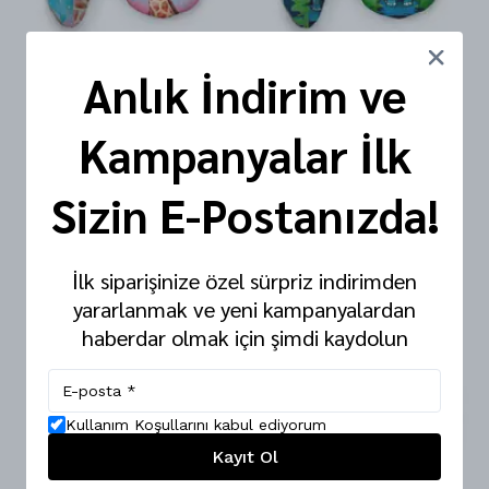
Anlık İndirim ve
Kokozoo - Giraffe Ev & Kreş
Kokozoo - Elephant Ev & Kreş
Kampanyalar İlk
Patiği
Patiği
Sizin E-Postanızda!
2 değerlendirme
1 değerlendirme
₺ 699.90
₺ 699.90
%
14
%
14
₺ 599.90
₺ 599.90
İlk siparişinize özel sürpriz indirimden
yararlanmak ve yeni kampanyalardan
haberdar olmak için şimdi kaydolun
Kullanım Koşullarını kabul ediyorum
Kayıt Ol