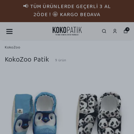
📢 TÜM ÜRÜNLERDE GEÇERLİ 3 AL
2ÖDE ! 🤩 KARGO BEDAVA
0
KokoZoo
KokoZoo Patik
9
ürün