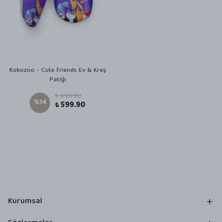
Kokozoo - Cute Friends Ev & Kreş
Patiği
₺ 699.90
%
14
₺ 599.90
Kurumsal