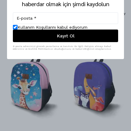
haberdar olmak için şimdi kaydolun
Kokozoo LionMai Orta Boy Kreş
Kokozoo Lady Flamingo Orta Boy
Çantası
Kreş Çantası
Kullanım Koşullarını kabul ediyorum
₺ 899.90
₺ 899.90
%
17
%
17
₺ 749.90
₺ 749.90
Kayıt Ol
E-posta adresinizi girerek pazarlama ve tanıtım ile ilgili iletişim almayı kabul
edersiniz ve Gizlilik Politikamızı okuduğunuzu ve kabul ettiğinizi onaylarsınız.