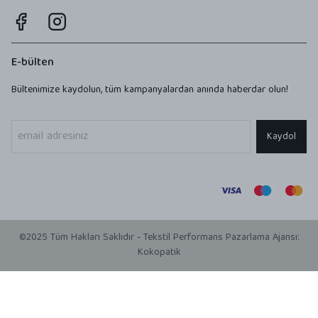
E-bülten
Bültenimize kaydolun, tüm kampanyalardan anında haberdar olun!
Kaydol
©2025 Tüm Hakları Saklıdır - Tekstil Performans Pazarlama Ajansı:
Kokopatik
Kokozoo Orta Boy Çanta Modelleri ve Fiyatları | Kokopatik