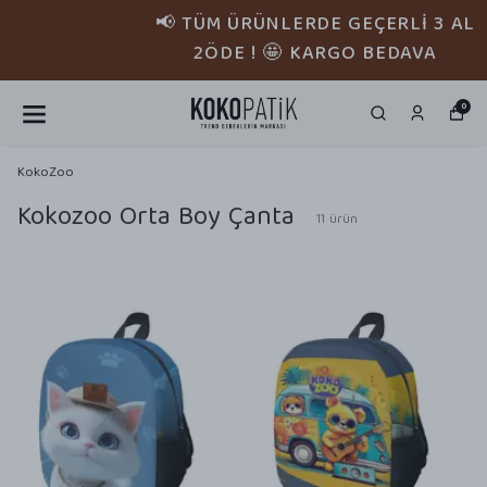
📢 TÜM ÜRÜNLERDE GEÇERLİ 3 AL
2ÖDE ! 🤩 KARGO BEDAVA
0
KokoZoo
Kokozoo Orta Boy Çanta
11
ürün