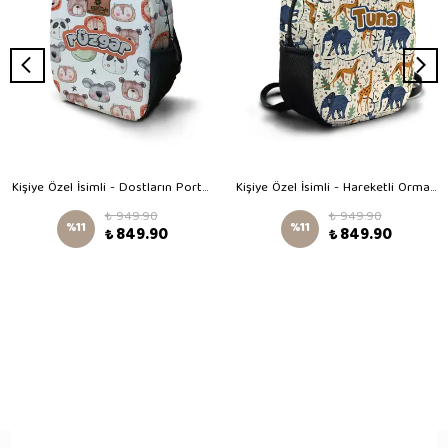
Kişiye Özel İsimli - Dostların Portresi Desenli Orta Boy Kreş Çantası
Kişiye Özel İsimli - Hareketli Orman Desenli Orta Boy Kreş Çantası
₺ 949.90
₺ 949.90
%
11
%
11
₺ 849.90
₺ 849.90