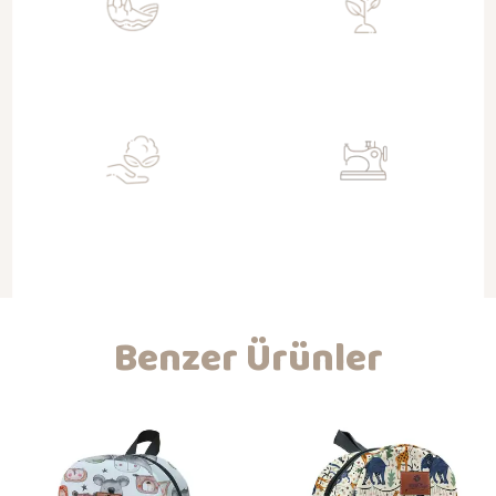
Sürdürülebilir
Toksit Değil
Doğa dostu geri kazanımlı kumaşlar
Su bazlı sertifikalı boyalar ile baskı
ile üretim
Organik
Nitelikli İşçilik
Gots sertifikalı kumaşlar ile
Kendi atölyemizde hijyenik ortam ve
bebeklerinizin dostu
koşullarda üretim ve kaliteli işçilik
Benzer Ürünler