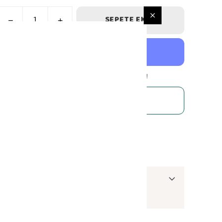
SEPETE EKLE
WHATSAPP
TÜM
ALIŞVERİŞLERDE
ÜCRETSİZ KARGO
Ürün Açıklaması
Devamını Göster