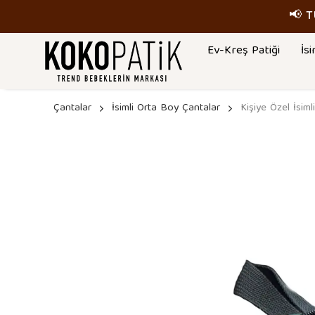
📢 
Ev-Kreş Patiği
İsi
Çantalar
İsimli Orta Boy Çantalar
Kişiye Özel İsim