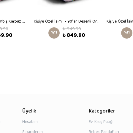
Kişiye Özel İsimli - Pembiş Karpuz Desenli Orta Boy Kreş Çantası
Kişiye Özel İsimli - 90'lar Desenli Orta Boy Kreş Çantası
9.90
₺ 949.90
%
11
%
11
49.90
₺ 849.90
Üyelik
Kategoriler
i
Hesabım
Ev-Kreş Patiği
Siparişlerim
Bebek Pandufları