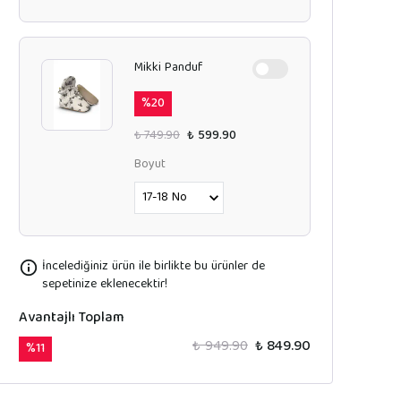
Mikki Panduf
%
20
₺ 749.90
₺ 599.90
Boyut
İncelediğiniz ürün ile birlikte bu ürünler de
sepetinize eklenecektir!
Avantajlı Toplam
₺ 949.90
₺ 849.90
%
11