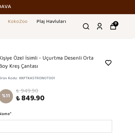
DAVA
KokoZoo
Plaj Havluları
0
Kişiye Özel İsimli - Uçurtma Desenli Orta
Boy Kreş Çantası
Ürün Kodu
:
KKPTKASTRONOT001
₺ 949.90
%
11
₺ 849.90
Name
*