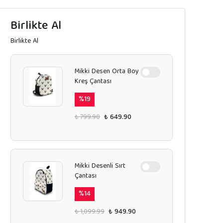
Birlikte Al
Birlikte Al
Mikki Desen Orta Boy
Kreş Çantası
%
19
₺ 799.90
₺ 649.90
Mikki Desenli Sırt
Çantası
%
14
₺ 1,099.99
₺ 949.90