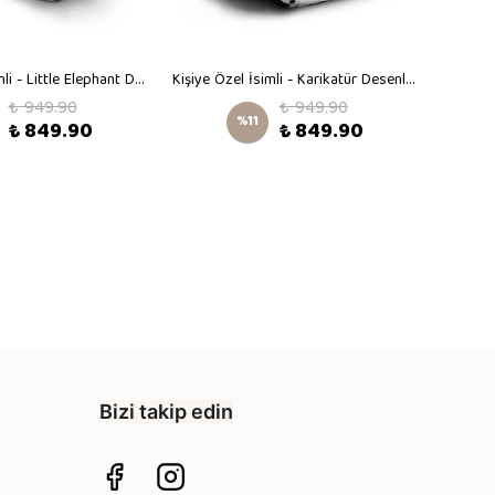
Kişiye Özel İsimli - Little Elephant Desenli Orta Boy Kreş Çantası
Kişiye Özel İsimli - Karikatür Desenli Orta Boy Kreş Çantası
₺ 949.90
₺ 949.90
%
11
₺ 849.90
₺ 849.90
Bizi takip edin