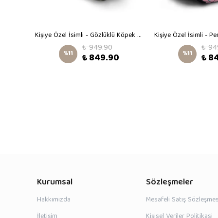
Kişiye Özel İsimli - Büyük Macera Trafikte Desenli Orta Boy Kreş Çantası
Kişiye Özel İsimli - Gözlüklü Köpek Desenli Orta Boy Kreş Çantası
₺ 949.90
₺ 94
%
11
%
11
₺ 849.90
₺ 8
Kurumsal
Sözleşmeler
Hakkımızda
Mesafeli Satış Sözleşmes
İletişim
Kişisel Veriler Politikasi