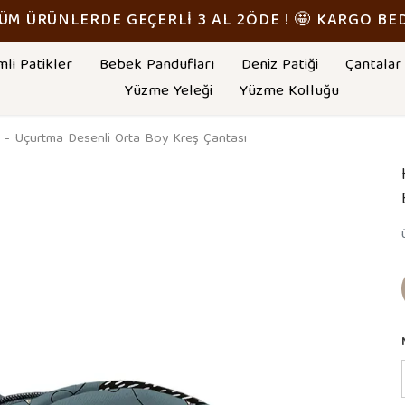
TÜM ÜRÜNLERDE GEÇERLİ 3 AL 2ÖDE ! 🤩 KARGO BE
mli Patikler
Bebek Pandufları
Deniz Patiği
Çantalar
Yüzme Yeleği
Yüzme Kolluğu
li - Uçurtma Desenli Orta Boy Kreş Çantası