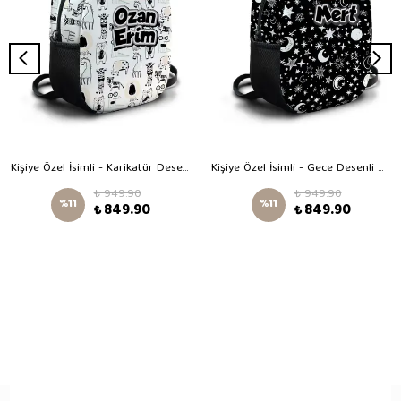
Kişiye Özel İsimli - Karikatür Desenli Orta Boy Kreş Çantası
Kişiye Özel İsimli - Gece Desenli Orta Boy Kreş Çantası
₺ 949.90
₺ 949.90
%
11
%
11
₺ 849.90
₺ 849.90