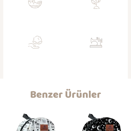
Sürdürülebilir
Toksit Değil
Doğa dostu geri kazanımlı kumaşlar
Su bazlı sertifikalı boyalar ile baskı
ile üretim
Organik
Nitelikli İşçilik
Gots sertifikalı kumaşlar ile
Kendi atölyemizde hijyenik ortam ve
bebeklerinizin dostu
koşullarda üretim ve kaliteli işçilik
Benzer Ürünler