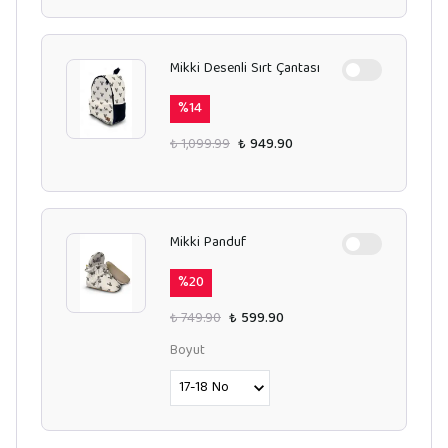
Mikki Desenli Sırt Çantası
%
14
₺ 1,099.99
₺ 949.90
Mikki Panduf
%
20
₺ 749.90
₺ 599.90
Boyut