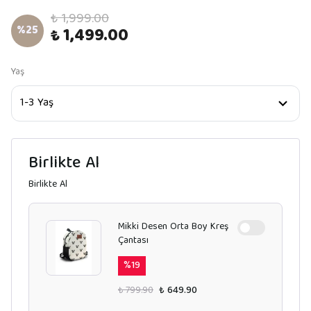
₺ 1,999.00
%
25
₺ 1,499.00
Yaş
Birlikte Al
Birlikte Al
Mikki Desen Orta Boy Kreş
Çantası
%
19
₺ 799.90
₺ 649.90