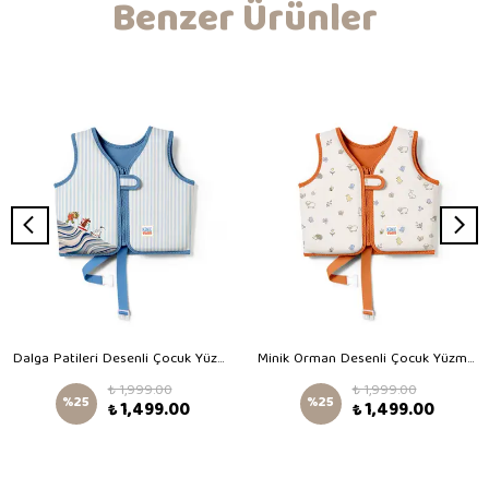
Benzer Ürünler
Dalga Patileri Desenli Çocuk Yüzme Yeleği
Minik Orman Desenli Çocuk Yüzme Yeleği
₺ 1,999.00
₺ 1,999.00
%
25
%
25
₺ 1,499.00
₺ 1,499.00