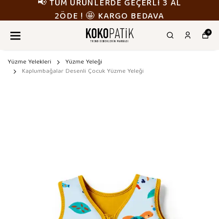
📢 TÜM ÜRÜNLERDE GEÇERLİ 3 AL
2ÖDE ! 🤩 KARGO BEDAVA
0
Yüzme Yelekleri
Yüzme Yeleği
Kaplumbağalar Desenli Çocuk Yüzme Yeleği