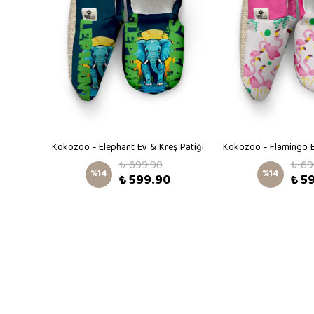
Kokozoo - Sweet Cat Ev & Kreş Patiği
Kokozoo - Elephant Ev & Kreş Patiği
Kokozoo - Flamingo E
₺ 699.90
₺ 69
%
14
%
14
₺ 599.90
₺ 5