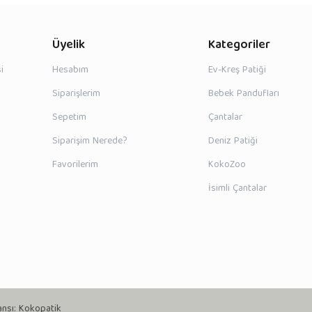
Üyelik
Kategoriler
i
Hesabım
Ev-Kreş Patiği
Siparişlerim
Bebek Pandufları
Sepetim
Çantalar
Siparişim Nerede?
Deniz Patiği
Favorilerim
KokoZoo
İsimli Çantalar
ansı:
Kokopatik