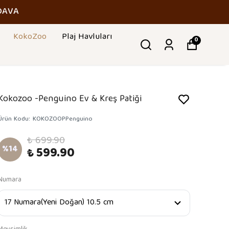
DAVA
KokoZoo
Plaj Havluları
0
Kokozoo -Penguino Ev & Kreş Patiği
Ürün Kodu
:
KOKOZOOPPenguino
₺ 699.90
%
14
₺ 599.90
Numara