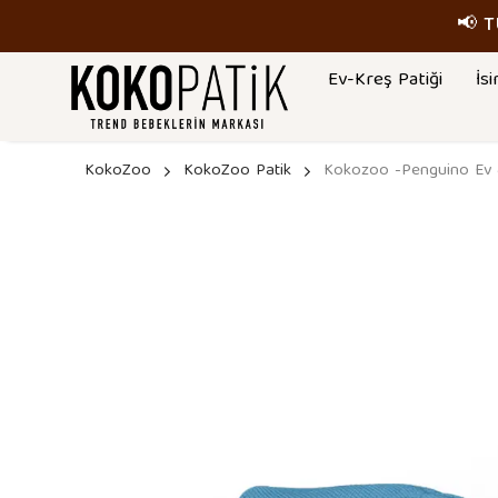
📢 
Ev-Kreş Patiği
İsi
KokoZoo
KokoZoo Patik
Kokozoo -Penguino Ev &