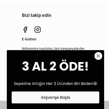
Bizi takip edin
E-bülten
Bültenimize kaydolun, tüm kampanyalardan
anında haberdar olun!
3 AL 2 ÖDE!
Kaydol
Sepetine Attığın Her 3 Üründen Biri Bizden🤩
Alışverişe Başla