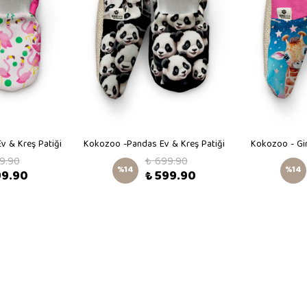
v & Kreş Patiği
Kokozoo -Pandas Ev & Kreş Patiği
Kokozoo - Gir
9.90
₺ 699.90
%
14
%
14
99.90
₺ 599.90