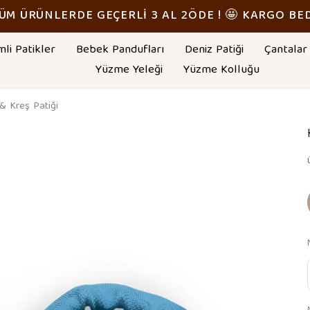
TÜM ÜRÜNLERDE GEÇERLİ 3 AL 2ÖDE ! 🤩 KARGO BE
mli Patikler
Bebek Pandufları
Deniz Patiği
Çantalar
Yüzme Yeleği
Yüzme Kolluğu
 Kreş Patiği