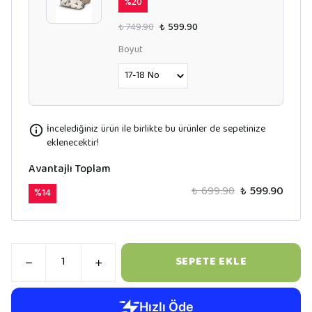
%
20
₺ 749.90
₺ 599.90
Boyut
İncelediğiniz ürün ile birlikte bu ürünler de sepetinize
eklenecektir!
Avantajlı Toplam
₺ 699.90
₺ 599.90
%
14
SEPETE EKLE