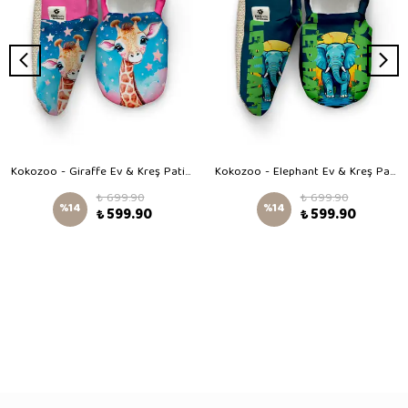
Kokozoo - Giraffe Ev & Kreş Patiği
Kokozoo - Elephant Ev & Kreş Patiği
₺ 699.90
₺ 699.90
%
14
%
14
₺ 599.90
₺ 599.90