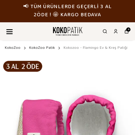
RDE GEÇERLİ 3 AL
📢 TÜM ÜRÜNLE
 KARGO BEDAVA
2ÖDE ! 🤩
0
KokoZoo
KokoZoo Patik
Kokozoo - Flamingo Ev & Kreş Patiği