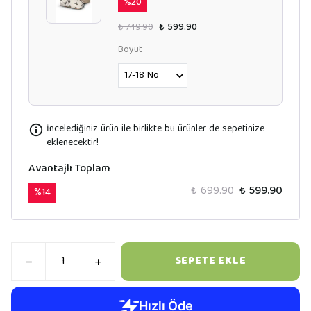
%
20
₺ 749.90
₺ 599.90
Boyut
İncelediğiniz ürün ile birlikte bu ürünler de sepetinize
eklenecektir!
Avantajlı Toplam
₺ 699.90
₺ 599.90
%
14
SEPETE EKLE