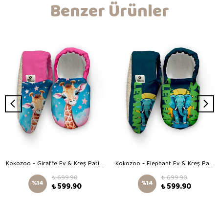
Benzer Ürünler
Kokozoo - Giraffe Ev & Kreş Patiği
Kokozoo - Elephant Ev & Kreş Patiği
₺ 699.90
₺ 699.90
%
14
%
14
₺ 599.90
₺ 599.90