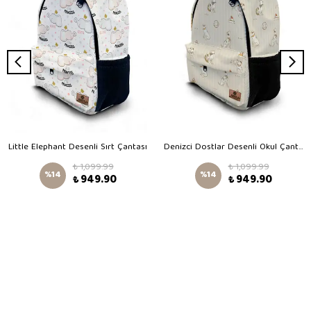
Little Elephant Desenli Sırt Çantası
Denizci Dostlar Desenli Okul Çantası
₺ 1,099.99
₺ 1,099.99
%
14
%
14
₺ 949.90
₺ 949.90