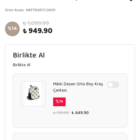
Ürün Kodu
:
KKPTKSRTC0001
₺ 1,099.99
%
14
₺ 949.90
Birlikte Al
Birlikte Al
Mikki Desen Orta Boy Kreş
Çantası
%
19
₺ 799.90
₺ 649.90