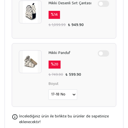
Mikki Desenli Sırt Çantası
%
14
₺ 1,099.99
₺ 949.90
Mikki Panduf
%
20
₺ 749.90
₺ 599.90
Boyut
İncelediğiniz ürün ile birlikte bu ürünler de sepetinize
eklenecektir!