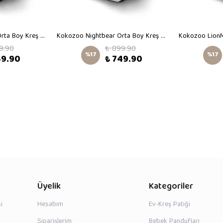
Kokozoo Safaribear Orta Boy Kreş Çantası
Kokozoo Nightbear Orta Boy Kreş Çantası
9.90
₺ 899.90
%
17
%
17
49.90
₺ 749.90
Üyelik
Kategoriler
i
Hesabım
Ev-Kreş Patiği
Siparişlerim
Bebek Pandufları