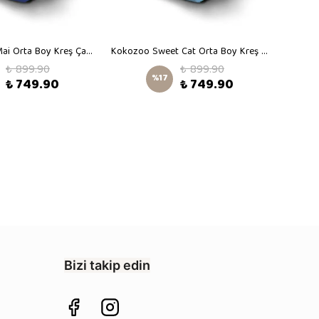
Kokozoo LionMai Orta Boy Kreş Çantası
Kokozoo Sweet Cat Orta Boy Kreş Çantası
₺ 899.90
₺ 899.90
%
17
₺ 749.90
₺ 749.90
Bizi takip edin