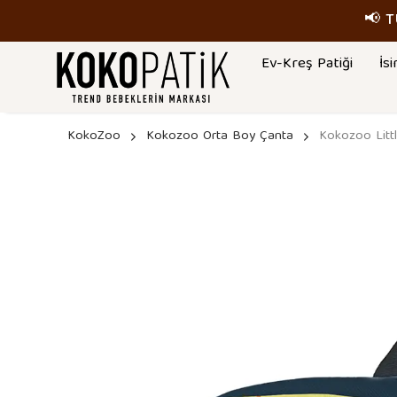
📢 
Ev-Kreş Patiği
İsi
KokoZoo
Kokozoo Orta Boy Çanta
Kokozoo Litt