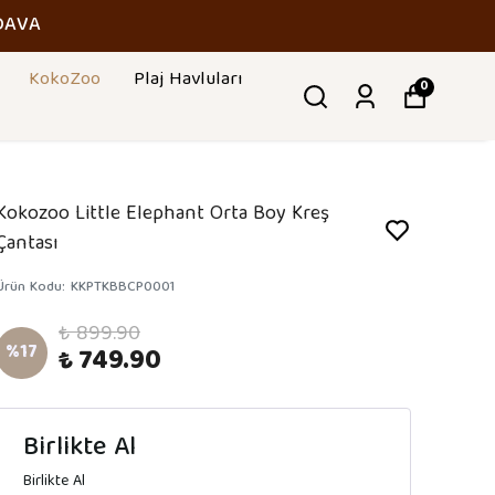
DAVA
KokoZoo
Plaj Havluları
0
Kokozoo Little Elephant Orta Boy Kreş
Çantası
Ürün Kodu
:
KKPTKBBCP0001
₺ 899.90
%
17
₺ 749.90
Birlikte Al
Birlikte Al