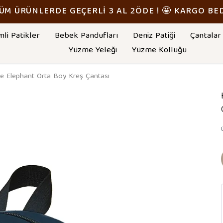
TÜM ÜRÜNLERDE GEÇERLİ 3 AL 2ÖDE ! 🤩 KARGO BE
mli Patikler
Bebek Pandufları
Deniz Patiği
Çantalar
Yüzme Yeleği
Yüzme Kolluğu
le Elephant Orta Boy Kreş Çantası