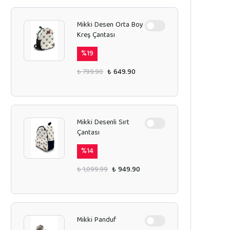
Mikki Desen Orta Boy
Kreş Çantası
%
19
₺ 799.90
₺ 649.90
Mikki Desenli Sırt
Çantası
%
14
₺ 1,099.99
₺ 949.90
Mikki Panduf