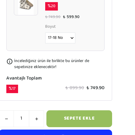
%
20
₺ 749.90
₺ 599.90
Boyut
İncelediğiniz ürün ile birlikte bu ürünler de
sepetinize eklenecektir!
Avantajlı Toplam
₺ 899.90
₺ 749.90
%
17
SEPETE EKLE