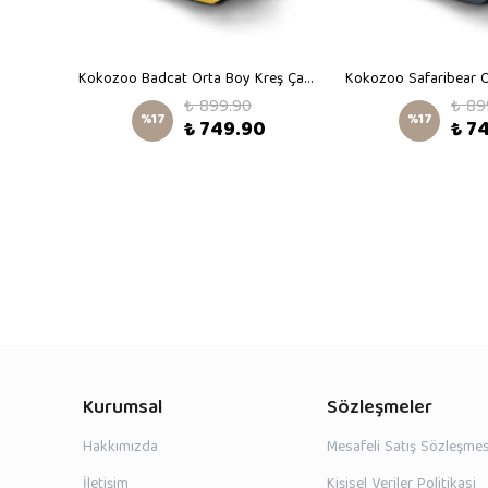
Kokozoo Cutefriends Orta Boy Kreş Çantası
Kokozoo Badcat Orta Boy Kreş Çantası
₺ 899.90
₺ 89
%
17
%
17
₺ 749.90
₺ 7
Kurumsal
Sözleşmeler
Hakkımızda
Mesafeli Satış Sözleşmes
İletişim
Kişisel Veriler Politikasi