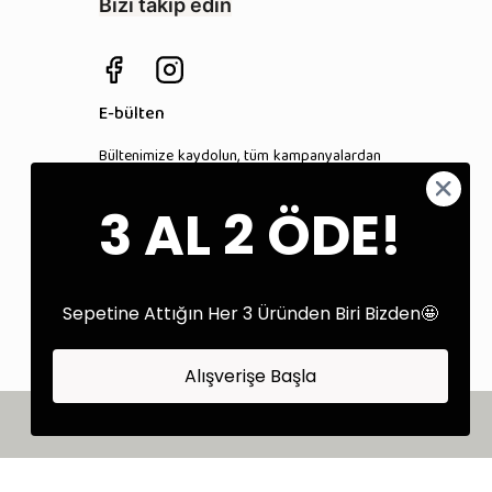
Bizi takip edin
E-bülten
Bültenimize kaydolun, tüm kampanyalardan
anında haberdar olun!
3 AL 2 ÖDE!
Kaydol
Sepetine Attığın Her 3 Üründen Biri Bizden🤩
Alışverişe Başla