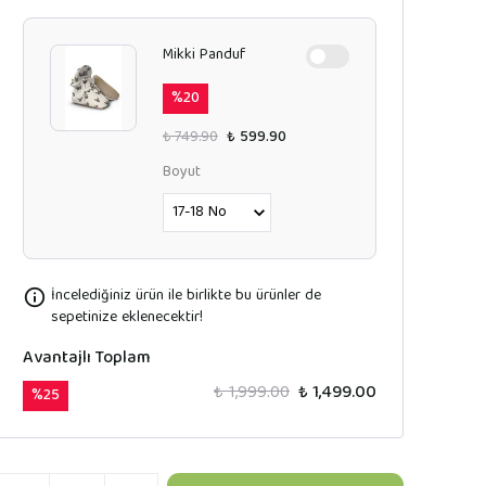
Mikki Panduf
%
20
₺ 749.90
₺ 599.90
Boyut
İncelediğiniz ürün ile birlikte bu ürünler de
sepetinize eklenecektir!
Avantajlı Toplam
₺ 1,999.00
₺ 1,499.00
%
25