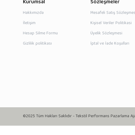
Kurumsal
Sözleşmeler
Hakkımızda
Mesafeli Satış Sözleşmes
İletişim
Kişisel Veriler Politikasi
Hesap Silme Formu
Üyelik Sözleşmesi
Gizlilik politikası
İptal ve İade Koşulları
©2025 Tüm Hakları Saklıdır - Tekstil Performans Pazarlama Aj