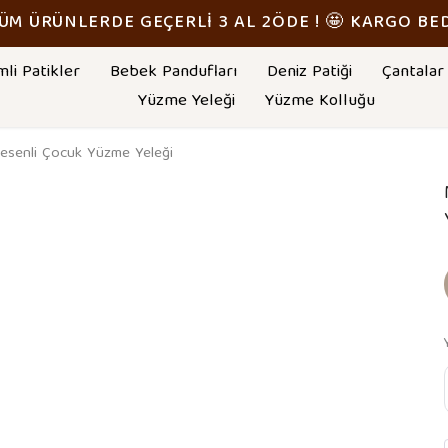
TÜM ÜRÜNLERDE GEÇERLİ 3 AL 2ÖDE ! 🤩 KARGO BE
mli Patikler
Bebek Pandufları
Deniz Patiği
Çantalar
Yüzme Yeleği
Yüzme Kolluğu
esenli Çocuk Yüzme Yeleği