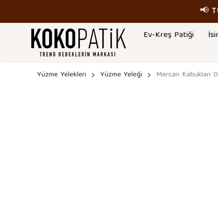
📢 
Ev-Kreş Patiği
İsi
Yüzme Yelekleri
Yüzme Yeleği
Mercan Kabukları D