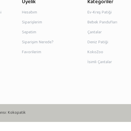
Üyelik
Kategoriler
i
Hesabım
Ev-Kreş Patiği
Siparişlerim
Bebek Pandufları
Sepetim
Çantalar
Siparişim Nerede?
Deniz Patiği
Favorilerim
KokoZoo
İsimli Çantalar
ansı:
Kokopatik