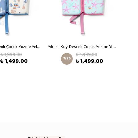
Kum Sahil Desenli Çocuk Yüzme Yeleği
Yıldızlı Koy Desenli Çocuk Yüzme Yeleği
Limonl
₺ 1,999.00
₺ 1,999.00
%
25
₺ 1,499.00
₺ 1,499.00