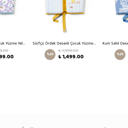
Mor Çiçek Desenli Çocuk Yüzme Yeleği
Sörfçü Ördek Desenli Çocuk Yüzme Yeleği
99.00
₺ 1,999.00
%
25
%
25
499.00
₺ 1,499.00