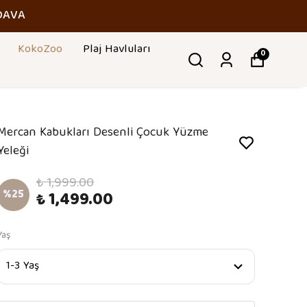
DAVA
KokoZoo
Plaj Havluları
0
Mercan Kabukları Desenli Çocuk Yüzme
Yeleği
₺ 1,999.00
%
25
₺ 1,499.00
Yaş