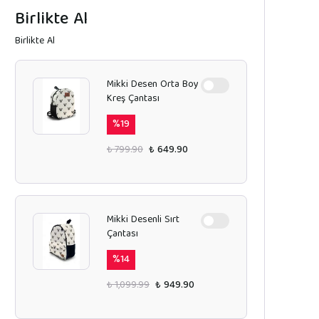
Birlikte Al
Birlikte Al
Mikki Desen Orta Boy
Kreş Çantası
%
19
₺ 799.90
₺ 649.90
Mikki Desenli Sırt
Çantası
%
14
₺ 1,099.99
₺ 949.90