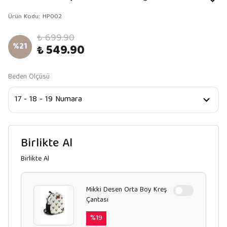
Ürün Kodu
:
HP002
₺ 699.90
%
21
₺ 549.90
Beden Ölçüsü
Birlikte Al
Birlikte Al
Mikki Desen Orta Boy Kreş
Çantası
%
19