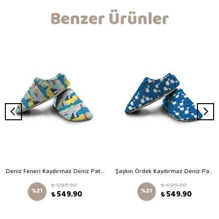
Benzer Ürünler
Deniz Feneri Kaydırmaz Deniz Patiği
Şaşkın Ördek Kaydırmaz Deniz Patiği
₺ 699.90
₺ 699.90
%
21
%
21
₺ 549.90
₺ 549.90