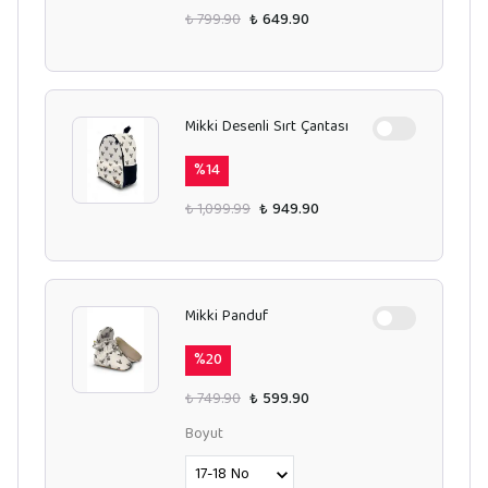
₺ 799.90
₺ 649.90
Mikki Desenli Sırt Çantası
%
14
₺ 1,099.99
₺ 949.90
Mikki Panduf
%
20
₺ 749.90
₺ 599.90
Boyut