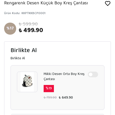
Rengarenk Desen Küçük Boy Kreş Çantası
Ürün Kodu
:
KKPTKKBCP0001
₺ 599.90
%
17
₺ 499.90
Birlikte Al
Birlikte Al
Mikki Desen Orta Boy Kreş
Çantası
%
19
₺ 799.90
₺ 649.90