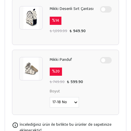
Mikki Desenli Sırt Çantası
%
14
₺ 1,099.99
₺ 949.90
Mikki Panduf
%
20
₺ 749.90
₺ 599.90
Boyut
İncelediğiniz ürün ile birlikte bu ürünler de sepetinize
eklenecektir!