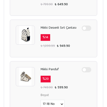
₺ 799.90
₺ 649.90
Mikki Desenli Sırt Çantası
%
14
₺ 1,099.99
₺ 949.90
Mikki Panduf
%
20
₺ 749.90
₺ 599.90
Boyut