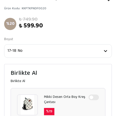
Ürün Kodu
:
KKPTKPNDF0020
₺ 749.90
%
20
₺ 599.90
Boyut
Birlikte Al
Birlikte Al
Mikki Desen Orta Boy Kreş
Çantası
%
19