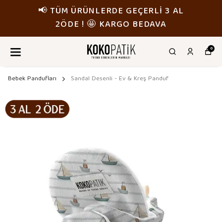
RDE GEÇERLİ 3 AL
📢 TÜM ÜRÜNLE
 KARGO BEDAVA
2ÖDE ! 🤩
0
Bebek Pandufları
Sandal Desenli - Ev & Kreş Panduf