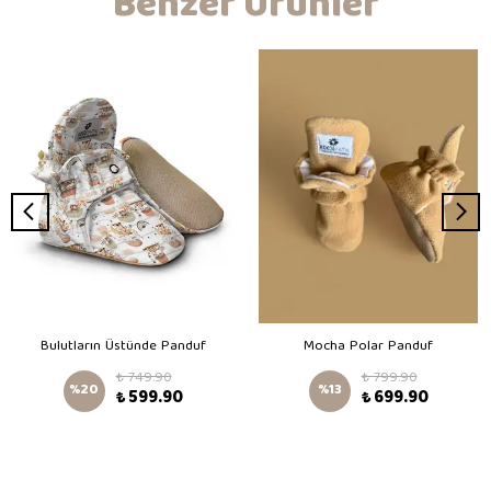
Benzer Ürünler
Bulutların Üstünde Panduf
Mocha Polar Panduf
₺ 749.90
₺ 799.90
%
20
%
13
₺ 599.90
₺ 699.90