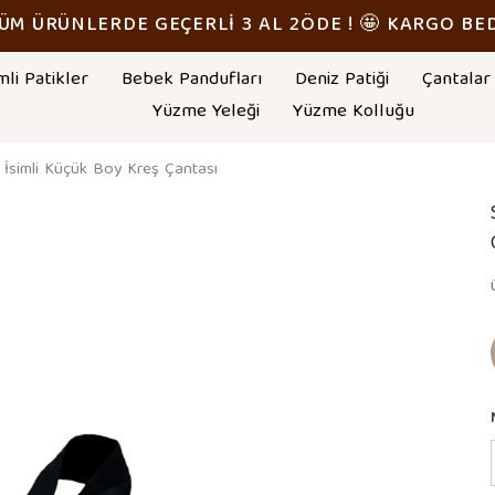
TÜM ÜRÜNLERDE GEÇERLİ 3 AL 2ÖDE ! 🤩 KARGO BE
mli Patikler
Bebek Pandufları
Deniz Patiği
Çantalar
Yüzme Yeleği
Yüzme Kolluğu
simli Küçük Boy Kreş Çantası