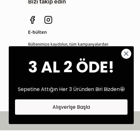
Bizi takip edin
E-bülten
Bültenimize kaydolun, tüm kampanyalardan
anında haberdar olun!
3 AL 2 ÖDE!
Kaydol
Sepetine Attığın Her 3 Üründen Biri Bizden🤩
Alışverişe Başla