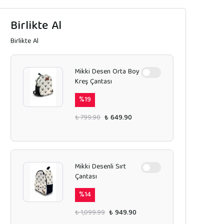
Birlikte Al
Birlikte Al
Mikki Desen Orta Boy
Kreş Çantası
%
19
₺ 799.90
₺ 649.90
Mikki Desenli Sırt
Çantası
%
14
₺ 1,099.99
₺ 949.90