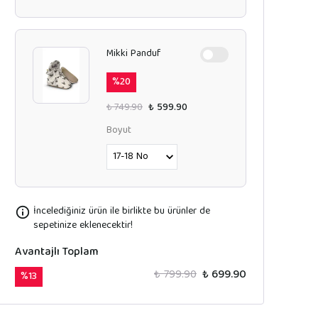
Mikki Panduf
%
20
₺ 749.90
₺ 599.90
Boyut
İncelediğiniz ürün ile birlikte bu ürünler de
sepetinize eklenecektir!
Avantajlı Toplam
₺ 799.90
₺ 699.90
%
13