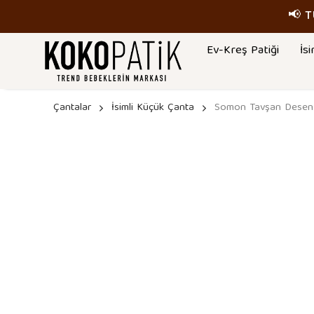
📢 
Ev-Kreş Patiği
İsi
Çantalar
İsimli Küçük Çanta
Somon Tavşan Desen İ