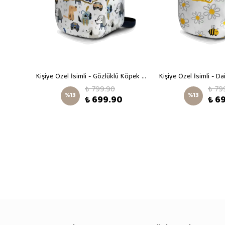
Karikatür Desen İsimli Küçük Boy Kreş Çantası
Kişiye Özel İsimli - Gözlüklü Köpek Desenli Küçük Boy Kreş Çantası
₺ 799.90
₺ 79
%
13
%
13
₺ 699.90
₺ 6