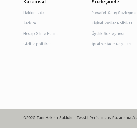
Kurumsal
Sözleşmeler
Hakkımızda
Mesafeli Satış Sözleşmes
İletişim
Kişisel Veriler Politikasi
Hesap Silme Formu
Üyelik Sözleşmesi
Gizlilik politikası
İptal ve İade Koşulları
©2025 Tüm Hakları Saklıdır - Tekstil Performans Pazarlama Aj