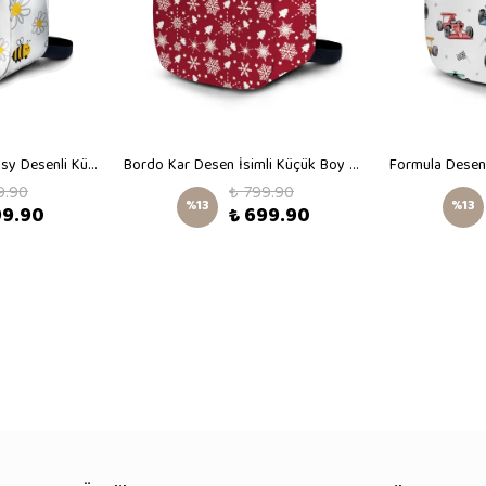
Kişiye Özel İsimli - Daisy Desenli Küçük Boy Kreş Çantası
Bordo Kar Desen İsimli Küçük Boy Kreş Çantası
9.90
₺ 799.90
%
13
%
13
99.90
₺ 699.90