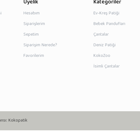
Üyelik
Kategoriler
i
Hesabım
Ev-Kreş Patiği
Siparişlerim
Bebek Pandufları
Sepetim
Çantalar
Siparişim Nerede?
Deniz Patiği
Favorilerim
KokoZoo
İsimli Çantalar
ansı:
Kokopatik