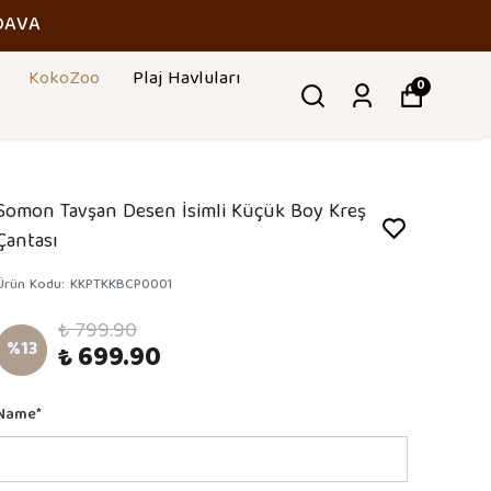
DAVA
KokoZoo
Plaj Havluları
0
Somon Tavşan Desen İsimli Küçük Boy Kreş
Çantası
Ürün Kodu
:
KKPTKKBCP0001
₺ 799.90
%
13
₺ 699.90
Name
*