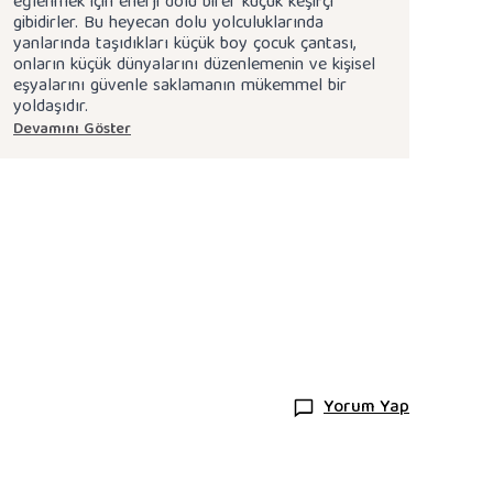
eğlenmek için enerji dolu birer küçük keşifçi
gibidirler. Bu heyecan dolu yolculuklarında
yanlarında taşıdıkları küçük boy çocuk çantası,
onların küçük dünyalarını düzenlemenin ve kişisel
eşyalarını güvenle saklamanın mükemmel bir
yoldaşıdır.
Devamını Göster
Yorum Yap