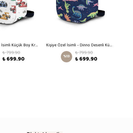
Formula Desen İsimli Küçük Boy Kreş Çantası
Kişiye Özel İsimli - Dinno Desenli Küçük Boy Kreş Çantası
₺ 799.90
₺ 799.90
%
13
₺ 699.90
₺ 699.90