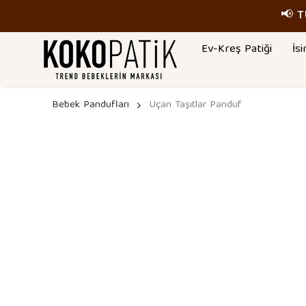
📢 
Ev-Kreş Patiği
İsi
Bebek Pandufları
Uçan Taşıtlar Panduf