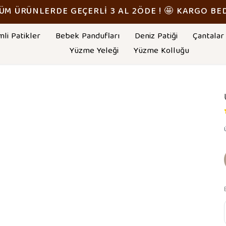
TÜM ÜRÜNLERDE GEÇERLİ 3 AL 2ÖDE ! 🤩 KARGO BE
mli Patikler
Bebek Pandufları
Deniz Patiği
Çantalar
Yüzme Yeleği
Yüzme Kolluğu