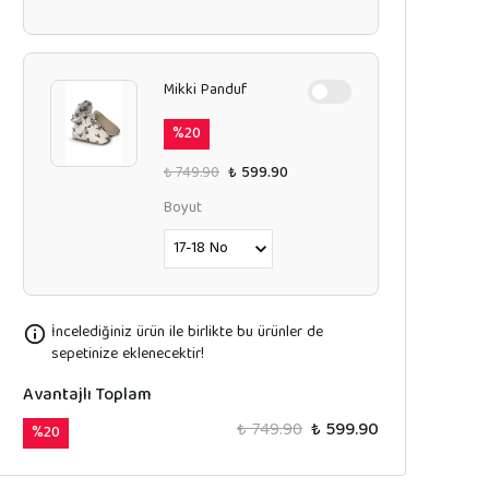
Mikki Panduf
%
20
₺ 749.90
₺ 599.90
Boyut
İncelediğiniz ürün ile birlikte bu ürünler de
sepetinize eklenecektir!
Avantajlı Toplam
₺ 749.90
₺ 599.90
%
20