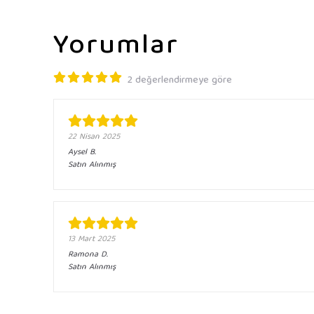
Yorumlar
2 değerlendirmeye göre
22 Nisan 2025
Aysel
B.
Satın Alınmış
13 Mart 2025
Ramona
D.
Satın Alınmış