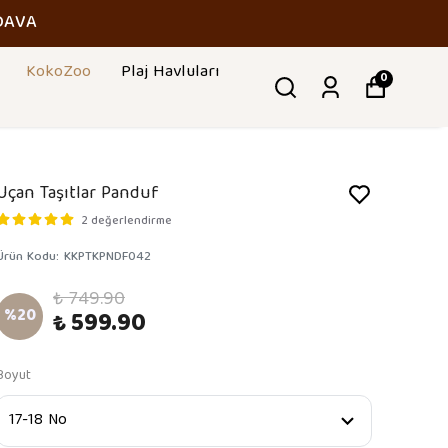
DAVA
KokoZoo
Plaj Havluları
0
Uçan Taşıtlar Panduf
2 değerlendirme
Ürün Kodu
:
KKPTKPNDF042
₺ 749.90
%
20
₺ 599.90
Boyut