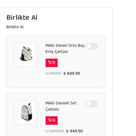
Birlikte Al
Birlikte Al
Mikki Desen Orta Boy
Kreş Çantası
%
19
₺ 799.90
₺ 649.90
Mikki Desenli Sırt
Çantası
%
14
₺ 1,099.99
₺ 949.90