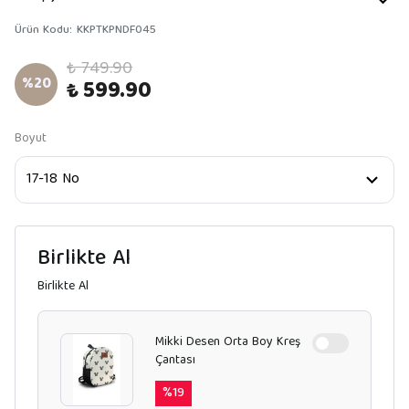
Ürün Kodu
:
KKPTKPNDF045
₺ 749.90
%
20
₺ 599.90
Boyut
Birlikte Al
Birlikte Al
Mikki Desen Orta Boy Kreş
Çantası
%
19