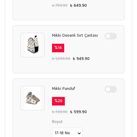
₺ 799.90
₺ 649.90
Mikki Desenli Sırt Çantası
%
14
₺ 1,099.99
₺ 949.90
Mikki Panduf
%
20
₺ 749.90
₺ 599.90
Boyut