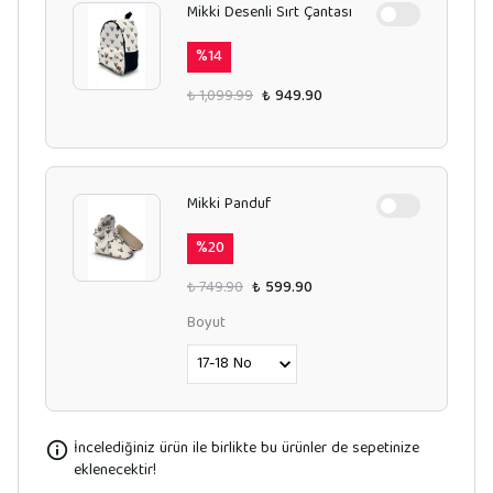
Mikki Desenli Sırt Çantası
%
14
₺ 1,099.99
₺ 949.90
Mikki Panduf
%
20
₺ 749.90
₺ 599.90
Boyut
İncelediğiniz ürün ile birlikte bu ürünler de sepetinize
eklenecektir!