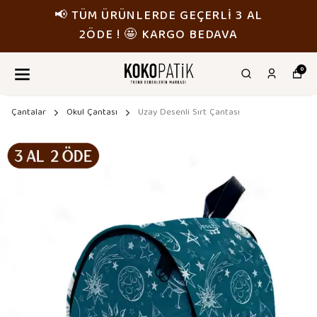
GEÇERLİ 3 AL
📢 TÜM ÜRÜNLERDE 
O BEDAVA
2ÖDE ! 🤩 KARG
0
Çantalar
Okul Çantası
Uzay Desenli Sırt Çantası