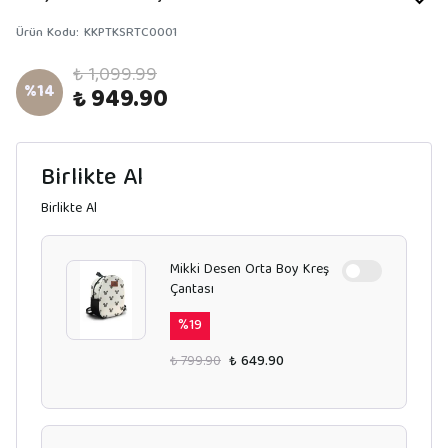
Ürün Kodu
:
KKPTKSRTC0001
₺ 1,099.99
%
14
₺ 949.90
Birlikte Al
Birlikte Al
Mikki Desen Orta Boy Kreş
Çantası
%
19
₺ 799.90
₺ 649.90