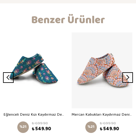
Benzer Ürünler
Eğlenceli Deniz Kızı Kaydırmaz Deniz Patiği
Mercan Kabukları Kaydırmaz Deniz Patiği
₺ 699.90
₺ 699.90
%
21
%
21
₺ 549.90
₺ 549.90