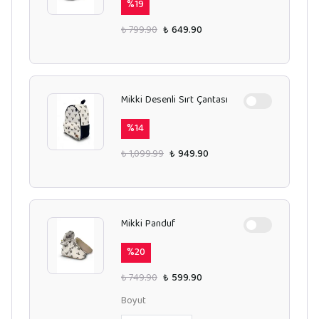
%
19
₺ 799.90
₺ 649.90
Mikki Desenli Sırt Çantası
%
14
₺ 1,099.99
₺ 949.90
Mikki Panduf
%
20
₺ 749.90
₺ 599.90
Boyut