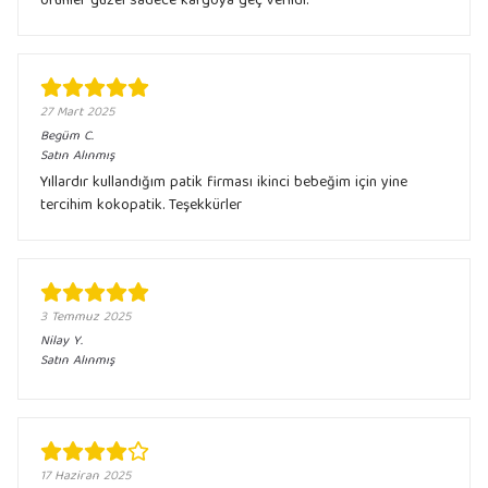
Ürünler güzel sadece kargoya geç verildi.
27 Mart 2025
Begüm
C.
Satın Alınmış
Yıllardır kullandığım patik firması ikinci bebeğim için yine
tercihim kokopatik. Teşekkürler
3 Temmuz 2025
Nilay
Y.
Satın Alınmış
17 Haziran 2025