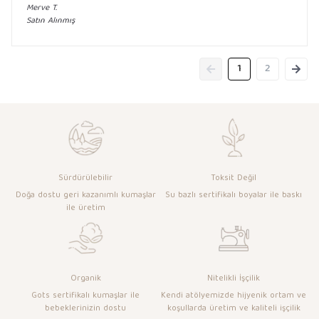
Merve
T.
Satın Alınmış
1
2
Sürdürülebilir
Toksit Değil
Doğa dostu geri kazanımlı kumaşlar
Su bazlı sertifikalı boyalar ile baskı
ile üretim
Organik
Nitelikli İşçilik
Gots sertifikalı kumaşlar ile
Kendi atölyemizde hijyenik ortam ve
bebeklerinizin dostu
koşullarda üretim ve kaliteli işçilik